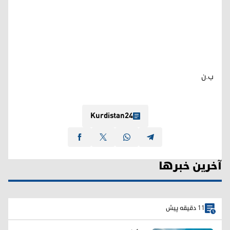
ب.ن
Kurdistan24
آخرین خبرها
11 دقیقه پیش