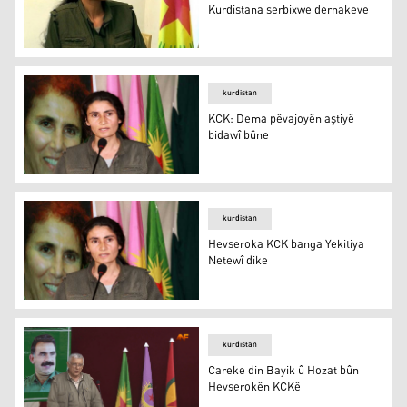
Kurdistana serbixwe dernakeve
Beşê Hozat: Tu kes li dijî Kurdistana serbixwe dernakeve
kurdistan
KCK: Dema pêvajoyên aştiyê
bidawî bûne
KCK: Dema pêvajoyên aştiyê bidawî bûne
kurdistan
Hevseroka KCK banga Yekitiya
Netewî dike
Hevseroka KCK banga Yekitiya Netewî dike
kurdistan
Careke din Bayik û Hozat bûn
Hevserokên KCKê