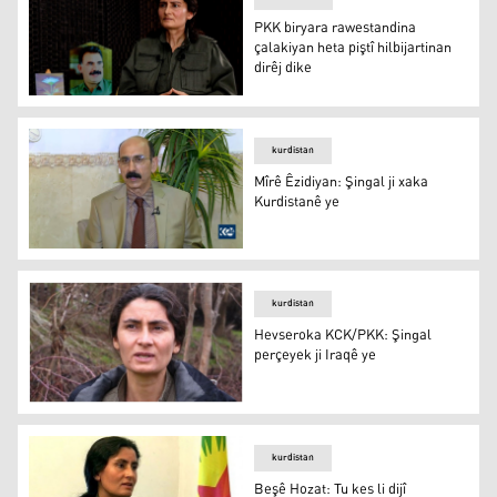
PKK biryara rawestandina
çalakiyan heta piştî hilbijartinan
dirêj dike
PKK biryara rawestandina çalakiyan heta piştî hilbijartina
kurdistan
Mîrê Êzidiyan: Şingal ji xaka
Kurdistanê ye
Mîrê Êzidiyan: Şingal ji xaka Kurdistanê ye
kurdistan
Hevseroka KCK/PKK: Şingal
perçeyek ji Iraqê ye
Hevseroka KCK/PKK: Şingal perçeyek ji Iraqê ye
kurdistan
Beşê Hozat: Tu kes li dijî