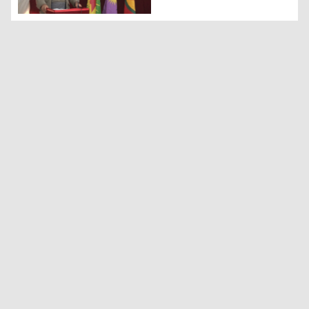
Careke din Bayik û Hozat bûn Hevserokên KCKê