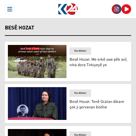
Open Menu
BESÊ HOZAT
Kurdistan
Besê Hozat: Me erkê xwe pêk anî,
niha dora Tirkiyeyê ye
Besê Hozat: Me erkê xwe pêk anî, niha dora Tirkiyeyê ye
Kurdistan
Besê Hozat: Tenê Ocalan dikare
çek ji şervanan bistîne
Besê Hozat: Tenê Ocalan dikare çek ji şervanan bistîne
Kurdistan