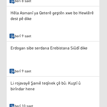
berî 8 saet
Hêla Asmanî ya Qeterê geştên xwe bo Hewlêrê
dest pê dike
berî 9 saet
Erdogan sibe serdana Erebistana Siûdî dike
berî 9 saet
Li rojavayê Şamê teqînek çê bû: Kuştî û
birîndar hene
berî 10 saet