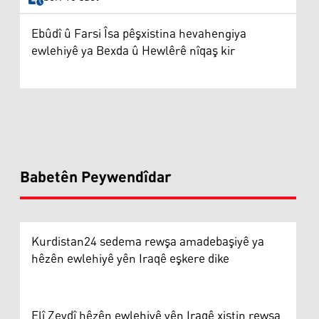
Ebûdî û Farsi Îsa pêşxistina hevahengiya
ewlehiyê ya Bexda û Hewlêrê nîqaş kir
Babetên Peywendîdar
Kurdistan24 sedema rewşa amadebaşiyê ya
hêzên ewlehiyê yên Iraqê eşkere dike
Elî Zeydî hêzên ewlehiyê yên Iraqê xistin rewşa