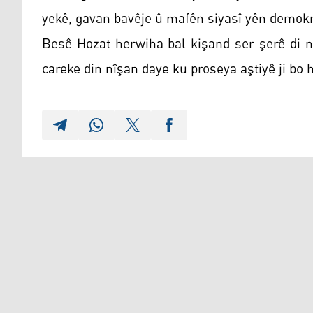
yekê, gavan bavêje û mafên siyasî yên demokra
Besê Hozat herwiha bal kişand ser şerê di n
careke din nîşan daye ku proseya aştiyê ji bo 