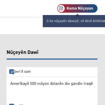
Koma Nûçeyan
Ji bo nûçeyên dawiyê, vê derê bitikîne
Nûçeyên Dawî
berî 8 saet
Amerîkayê 500 milyon dolarên din şandin Iraqê