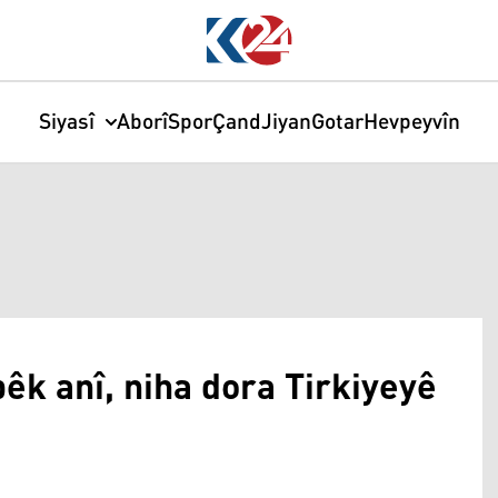
Siyasî
Aborî
Spor
Çand
Jiyan
Gotar
Hevpeyvîn
êk anî, niha dora Tirkiyeyê