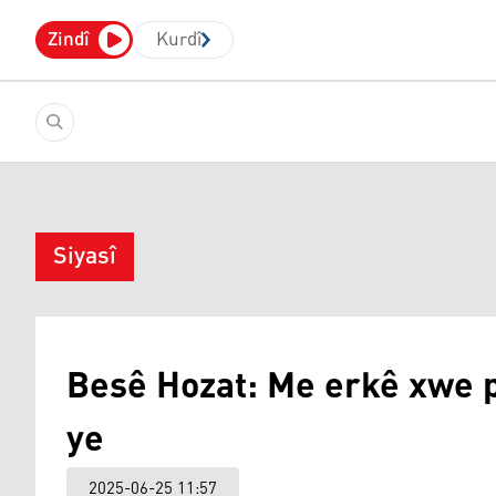
Zindî
Kurdî
Siyasî
Besê Hozat: Me erkê xwe p
ye
2025-06-25 11:57