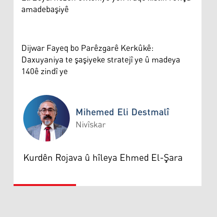
amadebaşiyê
Dijwar Fayeq bo Parêzgarê Kerkûkê:
Daxuyaniya te şaşiyeke stratejî ye û madeya
140ê zindî ye
Mihemed Eli Destmalî
Nivîskar
Mihemed Eli Destmalî
Kurdên Rojava û hîleya Ehmed El-Şara