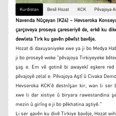
Kurdistan
Besê Hozat
KCK
Pêvajoya A
Navenda Nûçeyan (K24) – Hevseroka Konseya
çarçoveya proseya çareseriyê de, erkê ku dik
dewleta Tirk ku gavên pêwîst bavêje.
Hozat di daxuyaniyeke xwe ya ji bo Medya Hab
ji bo proseyê weke "pêvajoya Tirkiyeyeke bêter
şaş e. Em vê gotinê bi awayekî eşkere red d
pêvajoyê zelal e: Pêvajoya Aştî û Civaka Demo
Hevseroka KCK'ê destnîşan kir, wan li ser
xwe li dar xistiye û biryara rawestandina ş
mezin û girîng e ji bo pêkhatina aştiyê."
Li ser gavên ku divê Tirkiye bavêje, Hozat wih