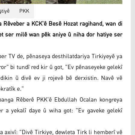
ştiyê
PKK
 Rêveber a KCK'ê Besê Hozat ragihand, wan di
et ser milê wan pêk aniye û niha dor hatiye ser
er TV de, pênaseya desthilatdariya Tirkiyeyê ya
or" bi tundî red kir û got, "Ev pênaseyeke gelekî
ikin û divê ev ji rojevê bê derxistin. Navê vê
kratîk e."
 banga Rêberê PKK'ê Ebdullah Ocalan kongreya
er a yekalî daye û wiha got: "Ev gaveke gelekî
a axivî: "Divê Tirkiye, dewleta Tirk li hemberî vê