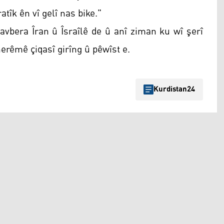
tîk ên vî gelî nas bike."
avbera Îran û Îsraîlê de û anî ziman ku wî şerî
herêmê çiqasî girîng û pêwîst e.
Kurdistan24