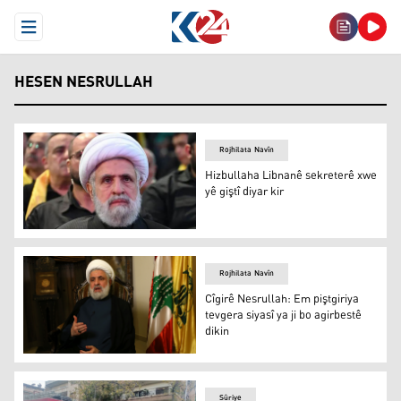
Open Menu
HESEN NESRULLAH
Rojhilata Navîn
Hizbullaha Libnanê sekreterê xwe
yê giştî diyar kir
Hizbullaha Libnanê sekreterê xwe yê giştî diyar kir
Rojhilata Navîn
Cîgirê Nesrullah: Em piştgiriya
tevgera siyasî ya ji bo agirbestê
dikin
Cîgirê Nesrullah: Em piştgiriya tevgera siyasî ya ji bo agi
Sûriye