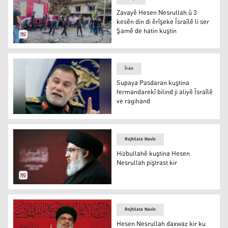
Zavayê Hesen Nesrullah û 3
kesên din di êrîşeke Îsraîlê li ser
Şamê de hatin kuştin
Zavayê Hesen Nesrullah û 3 kesên din di êrîşeke Îsraîlê 
Îran
Supaya Pasdaran kuştina
fermandarekî bilind ji aliyê Îsraîlê
ve ragihand
Supaya Pasdaran kuştina fermandarekî bilind ji aliyê Îsr
Rojhilata Navîn
Hizbullahê kuştina Hesen
Nesrullah piştrast kir
Hizbullahê kuştina Hesen Nesrullah piştrast kir
Rojhilata Navîn
Hesen Nesrullah daxwaz kir ku