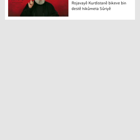
Rojavayê Kurdistanê bikeve bin
destê hikûmeta Sûriyê
Serokê Hizbullaha Lubnanê Hesen Nesrullah