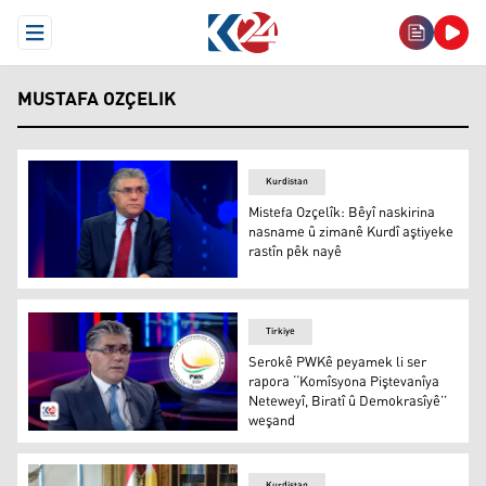
Open Menu
MUSTAFA OZÇELIK
Kurdistan
Mistefa Ozçelîk: Bêyî naskirina
nasname û zimanê Kurdî aştiyeke
rastîn pêk nayê
Mistefa Ozçelîk: Bêyî naskirina nasname û zimanê Kurdî 
Tirkiye
Serokê PWKê peyamek li ser
rapora ‘‘Komîsyona Piştevanîya
Neteweyî, Biratî û Demokrasîyê’’
weşand
Mustafa Ozçelîk
Kurdistan