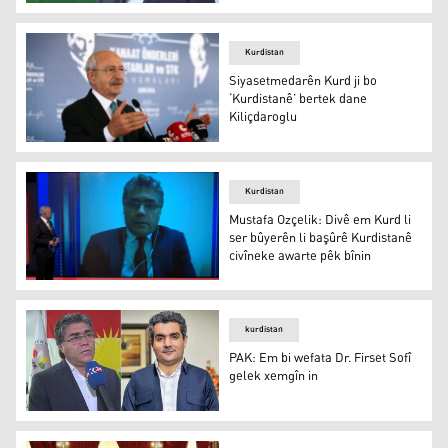
Mustefa Ozçelik
Kurdistan
Siyasetmedarên Kurd ji bo
‘Kurdistanê’ bertek dane
Kiliçdaroglu
Siyasetmedarên Kurd ji bo ‘Kurdistanê’ bertek dane Kili
Kurdistan
Mustafa Ozçelik: Divê em Kurd li
ser bûyerên li başûrê Kurdistanê
civîneke awarte pêk bînin
Serokê Giştî yê Partiya Azadiya Kurdistanê (PAK) Mustaf
kurdistan
PAK: Em bi wefata Dr. Firset Sofî
gelek xemgîn in
PAK: Em bi wefata Dr. Firset Sofî gelek xemgîn in