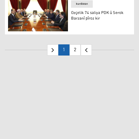
kurdistan
Ozçelik 74 saliya PDK û Serok
Barzanî pîroz kir
Ozçelik 74 saliya PDK û Serok Barzanî pîroz kir
1
2