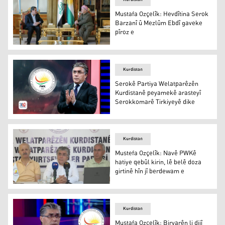
Mustafa Ozçelîk: Hevdîtina Serok
Barzanî û Mezlûm Ebdî gaveke
pîroz e
Serok Barzanî û Mezlûm Ebdî
Kurdistan
Serokê Partiya Welatparêzên
Kurdistanê peyamekê arasteyî
Serokkomarê Tirkiyeyê dike
Mustafa Ozçelîk
Kurdistan
Mustefa Ozçelîk: Navê PWKê
hatiye qebûl kirin, lê belê doza
girtinê hîn jî berdewam e
Mustefa Ozçelîk: Navê PWKê hatiye qebûl kirin, lê belê d
Kurdistan
Mustafa Ozçelîk: Biryarên li dijî