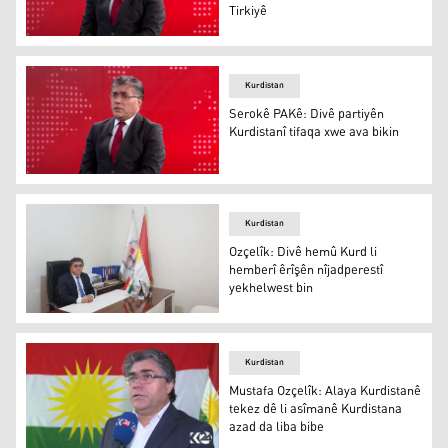
Tirkiyê
Serokê Partiya Azadiya Kurdistanê (PAK) Mustafa Ozçelî
Kurdistan
Serokê PAKê: Divê partiyên
Kurdistanî tifaqa xwe ava bikin
Serokê Partiya Azadiya Kurdistanê (PAK) Mustafa Ozçelî
Kurdistan
Ozçelîk: Divê hemû Kurd li
hemberî êrîşên nîjadperestî
yekhelwest bin
Ozçelîk: Divê hemû Kurd li hemberî êrîşên nîjadperestî 
Kurdistan
Mustafa Ozçelîk: Alaya Kurdistanê
tekez dê li asîmanê Kurdistana
azad da liba bibe