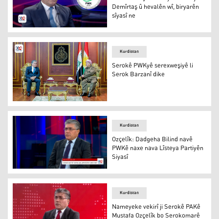
Demîrtaş û hevalên wî, biryarên
sîyasî ne
Mustafa Ozçelîk: Biryarên li dijî Demîrtaş û hevalên wî, b
Kurdistan
Serokê PWKyê serexweşiyê li
Serok Barzanî dike
Serok Barzanî û Mustefa Ozçelîk
Kurdistan
Ozçelîk: Dadgeha Bilind navê
PWKê naxe nava Lîsteya Partiyên
Siyasî
Ozçelîk: Dadgeha Bilind navê PWKê naxe nava Lîsteya Pa
Kurdistan
Nameyeke vekirî ji Serokê PAKê
Mustafa Ozçelîk bo Serokomarê