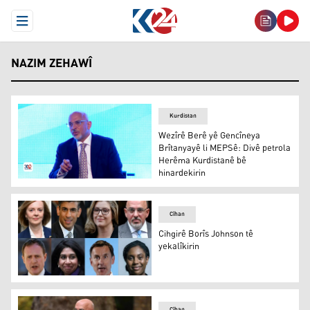
Open Menu
NAZIM ZEHAWÎ
Kurdistan
Wezîrê Berê yê Gencîneya
Brîtanyayê li MEPSê: Divê petrola
Herêma Kurdistanê bê
hinardekirin
Nazim Zehawî
Cîhan
Cihgirê Borîs Johnson tê
yekalîkirin
Cihgirê Borîs Johnson tê yekalîkirin
Cîhan