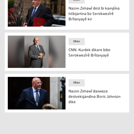
Nazim Zehawî dest bi kampîna
hilbijartina bo Serokwezîrê
Brîtanyayê kir
Nazim Zehawî dest bi kampîna hilbijartina bo Serokwezîr
Cîhan
CNN: Kurdek dikare bibe
Serokwezîrê Brîtanyayê
CNN: Kurdek dikare bibe Serokwezîrê Brîtanyayê
Cîhan
Nazim Zehawî daxwaza
destvekişandina Boris Johnson
dike
Nazim Zehawî daxwaza destvekişandina Boris Johnson d