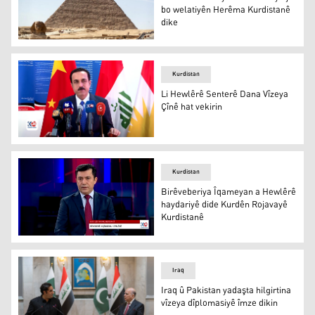
bo welatiyên Herêma Kurdistanê
dike
Misir hêsankariyên dana vîzeyê ji bo welatiyên Herêma K
Kurdistan
Li Hewlêrê Senterê Dana Vîzeya
Çînê hat vekirin
Umêd Xoşnaw
Kurdistan
Birêveberiya Îqameyan a Hewlêrê
haydariyê dide Kurdên Rojavayê
Kurdistanê
Eqîd Şêx Kamil Berzincî
Iraq
Iraq û Pakistan yadaşta hilgirtina
vîzeya dîplomasiyê îmze dikin