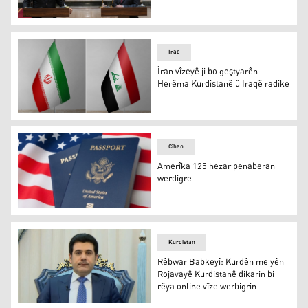
Iraq û Pakistan yadaşta hilgirtina vîzeya dîplomasiyê îmz
Iraq
Îran vîzeyê ji bo geştyarên
Herêma Kurdistanê û Iraqê radike
Îran vîzeyê ji bo geştyarên Herêma Kurdistanê û Iraqê ra
Cîhan
Amerîka 125 hezar penaberan
werdigre
Amerîka 125 hezar penaberan werdigre
Kurdistan
Rêbwar Babkeyî: Kurdên me yên
Rojavayê Kurdistanê dikarin bi
rêya online vîze werbigrin