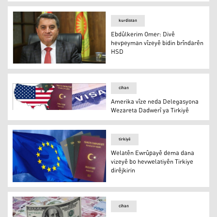
Serokê Komîteya Pêwendiyên Derve yên Parlamentoya 
kurdistan
Ebdûlkerim Omer: Divê
hevpeyman vîzeyê bidin brîndarên
HSD
Ebdûlkerim Omer: Divê hevpeyman vîzeyê bidin brîndar
cihan
Amerika vîze neda Delegasyona
Wezareta Dadwerî ya Tirkiyê
Amerika vîze neda Delegasyona Wezareta Dadwerî ya Tir
tirkiyê
Welatên Ewrûpayê dema dana
vizeyê bo hevwelatiyên Tirkiye
dirêjkirin
Welatên Ewrûpayê dema dana vizeyê bo hevwelatiyên Tirk
cihan