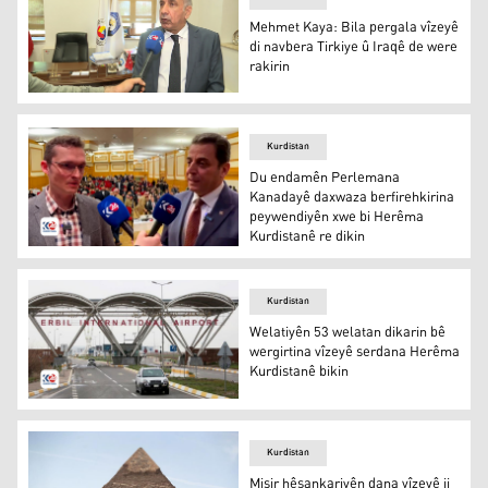
Mehmet Kaya: Bila pergala vîzeyê
di navbera Tirkiye û Iraqê de were
rakirin
Mehmet Kaya: Bila pergala vîzeyê di navbera Tirkiye û Ir
Kurdistan
Du endamên Perlemana
Kanadayê daxwaza berfirehkirina
peywendiyên xwe bi Herêma
Kurdistanê re dikin
Tom Kimmich û Ziyad Ebu Letîf
Kurdistan
Welatiyên 53 welatan dikarin bê
wergirtina vîzeyê serdana Herêma
Kurdistanê bikin
Deriyekê Balafirxaneya Navdewletî ya Hewlêrê
Kurdistan
Misir hêsankariyên dana vîzeyê ji