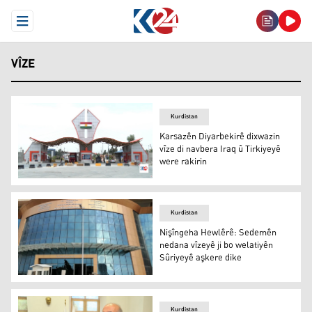
Open Menu
VÎZE
Kurdistan
Karsazên Diyarbekirê dixwazin
vîze di navbera Iraq û Tirkiyeyê
were rakirin
Karsazên Diyarbekirê dixwazin vîze di navbera Iraq û Tir
Kurdistan
Nişîngeha Hewlêrê: Sedemên
nedana vîzeyê ji bo welatiyên
Sûriyeyê aşkere dike
Nişîngeha Hewlêrê: Sedemên nedana vîzeyê ji bo welatiy
Kurdistan