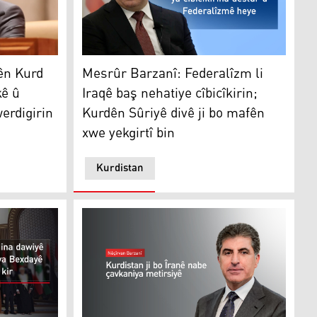
ê têk bidin
Mesrûr Barzanî: Federalîzm li Iraqê baş nehat
ên Kurd
Mesrûr Barzanî: Federalîzm li
kê û
Iraqê baş nehatiye cîbicîkirin;
werdigirin
Kurdên Sûriyê divê ji bo mafên
xwe yekgirtî bin
Kurdistan