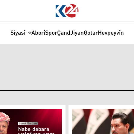
Siyasî
Aborî
Spor
Çand
Jiyan
Gotar
Hevpeyvîn