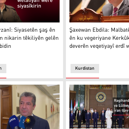
Şaxewan Ebdila
anî: Siyasetên şaş ên hikûmetan nikarin têkiliyên gelên Iraq
Şaxewan Ebdila: Malbat
zanî: Siyasetên şaş ên
ên ku vegeriyane Kerkû
 nikarin têkiliyên gelên
deverên veqetiyayî erdî 
bidin
n
Kurdistan