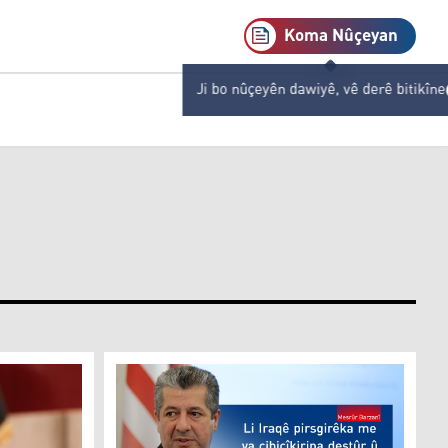
Koma Nûçeyan
Ji bo nûçeyên dawiyê, vê derê bitikîne