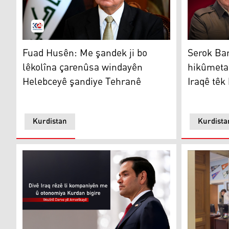
Fuad Hisên
Serok Barz
Fuad Husên: Me şandek ji bo
Serok Bar
lêkolîna çarenûsa windayên
hikûmetan
Helebceyê şandiye Tehranê
Iraqê têk 
Kurdistan
Kurdista