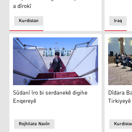
a dîrokî
Kurdistan
Iraq
Sûdanî îro bi serdanekê digihe Enqereyê
Dîdara Bazi
Sûdanî îro bi serdanekê digihe
Dîdara Ba
Enqereyê
Tirkiyeyê
Rojhilata Navîn
Kurdista