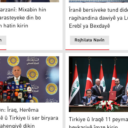
rzanî
miya Kurdan bigire
Îranê bersiveke tund dide r
rzanî: Mixabin hin
Îranê bersiveke tund did
 arasteyeke din bo
ragihandina dawiyê ya L
hatin kirin
Erebî ya Bexdayê
n
Rojhilata Navîn
n
n: Îraq, Herêma
Tirkiye û Iraqê 11 peymanên
 û Tirkiye li ser biryara
Tirkiye û Iraqê 11 peym
ahengiyê dikin
hevkariyê îmze kirin