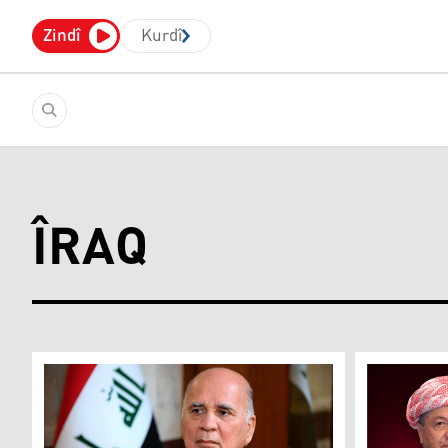
Zindî
Kurdî
ÎRAQ