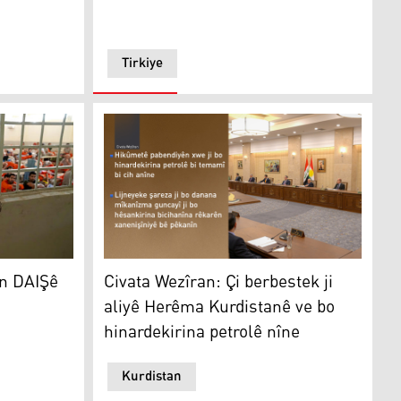
Tirkiye
Şê radestî Iraqê kirin
Civata Wezîran: Çi berbestek ji aliyê Herêma
n DAIŞê
Civata Wezîran: Çi berbestek ji
aliyê Herêma Kurdistanê ve bo
hinardekirina petrolê nîne
Kurdistan