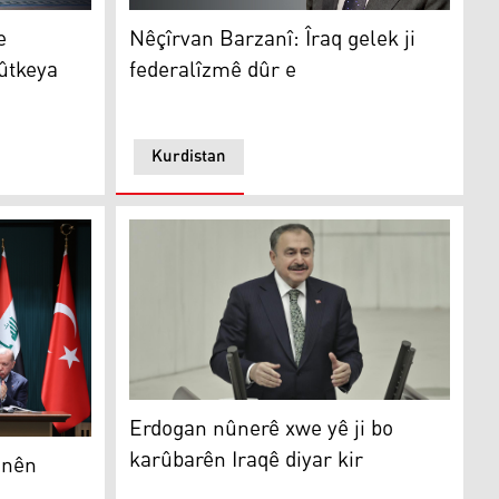
agihandina dawiyê ya Lûtkeya Erebî ya Bexdayê
Nêçîrvan Barzanî
e
Nêçîrvan Barzanî: Îraq gelek ji
ûtkeya
federalîzmê dûr e
Kurdistan
Erdogan nûnerê xwe yê ji bo karûbarên Iraqê 
Erdogan nûnerê xwe yê ji bo
 hevkariyê îmze kirin
karûbarên Iraqê diyar kir
anên