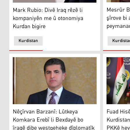
Mesrûr Ba
Mark Rubio: Divê Iraq rêzê li kompaniyên me û otono
Mesrûr Ba
Mark Rubio: Divê Iraq rêzê li
şîrove bi
kompaniyên me û otonomiya
peymanan 
Kurdan bigire
Kurdistan
Kurdista
Nêçîrvan Barzanî
Fuad Hisê
Nêçîrvan Barzanî: Lûtkeya
Fuad Hisê
Komkara Erebî li Bexdayê bo
Kurdistanê
îraqê dibe westgeheke dîplomatîk
PKKê hev