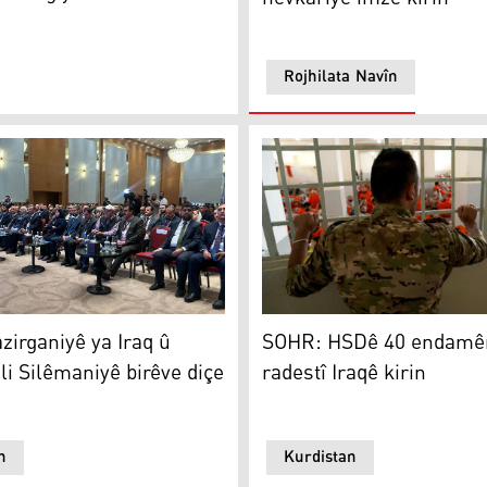
Rojhilata Navîn
rganiyê ya Iraq û Tirkiyeyê li Silêmaniyê birêve diçe
SOHR: HSDê 40 endamên DAI
zirganiyê ya Iraq û
SOHR: HSDê 40 endamê
 li Silêmaniyê birêve diçe
radestî Iraqê kirin
n
Kurdistan