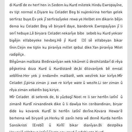
di Kurdî de ev herf hen in.Sedem ku Kurd miletek Hindu Ewropayîne,
ev tişt normal e.Diyare ku Celadet Beg bi nujenkirina herfan gelek
serfiraz buye.Ev yek jî serfirazîyeke rewa ye.Helbet em dikarin bêjin
dema ku Celadet Beg vê biryarê daye, bandorek Ewropayîyan jî li
serî hebuye.Lê biryara Celadet nekarîye bibe sebeb ku Kurd yekser
bigêjin elfabeyeke hevbeş.Hê jî Kurd (3) sê elfabeyan bikar
tînin.Cejin ew tiştin ku piranîya millet qebul dike.Yan piranîya Milet
radipêçe.
Bêgûman malbata Bedirxanîyan wek hikûmet û desthilatdarî di rêya
pêşketina doza Kurd û Kurdistanê de,bi dilovanîyek bê emsal
xebîtîne.Her yek ji endamên malbatê, wek wezîrek kar kirîye.Mîr
Celadet jî,pirsa ziman ji xwe re kirîye wate û wezife.Li ser ziman û
rêya ziman xebatên baş kiriye.
Mîr Celadet di seferek de, bi yûzbaşî Noel re li ser herfên latînî û
zimanê Kurdî nirxandinek dike û li dawîya hin ceribandinan; biryar
dide ku kovarek Kurdî bi herfên latînî derîne.Kovara Hewar’ê
berhema wê biryarê ye.Herku tê zanîn heta wê demê Kurda herfên
Sansikristi (Erebî) û Kirîlî bikar dianîyan.Bi destpêka