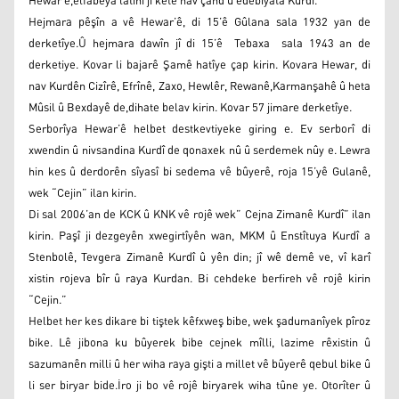
Hewar’ê,elfabeya latînî jî kete nav çand û edebiyata Kurdi.
Hejmara pêşîn a vê Hewar’ê, di 15’ê Gûlana sala 1932 yan de
derketîye.Û hejmara dawîn jî di 15’ê Tebaxa sala 1943 an de
derketiye. Kovar li bajarê Şamê hatîye çap kirin. Kovara Hewar, di
nav Kurdên Cizîrê, Efrînê, Zaxo, Hewlêr, Rewanê,Karmanşahê û heta
Mûsil û Bexdayê de,dihate belav kirin. Kovar 57 jimare derketîye.
Serborîya Hewar’ê helbet destkevtiyeke giring e. Ev serborî di
xwendin û nivsandina Kurdî de qonaxek nû û serdemek nûy e. Lewra
hin kes û derdorên sîyasî bi sedema vê bûyerê, roja 15’yê Gulanê,
wek “Cejin” ilan kirin.
Di sal 2006’an de KCK û KNK vê rojê wek” Cejna Zimanê Kurdî” ilan
kirin. Paşî ji dezgeyên xwegirtîyên wan, MKM û Enstîtuya Kurdî a
Stenbolê, Tevgera Zimanê Kurdî û yên din; jî wê demê ve, vî karî
xistin rojeva bîr û raya Kurdan. Bi cehdeke berfireh vê rojê kirin
“Cejin.”
Helbet her kes dikare bi tiştek kêfxweş bibe, wek şadumanîyek pîroz
bike. Lê jibona ku bûyerek bibe cejnek mîlli, lazime rêxistin û
sazumanên milli û her wiha raya gişti a millet vê bûyerê qebul bike û
li ser biryar bide.İro ji bo vê rojê biryarek wiha tûne ye. Otorîter û