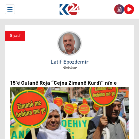
Open Menu
Siyasî
Latif Epozdemir
Latif Epozdemir
Nivîskar
15’ê Gulanê Roja “Cejna Zimanê Kurdî” nîn e