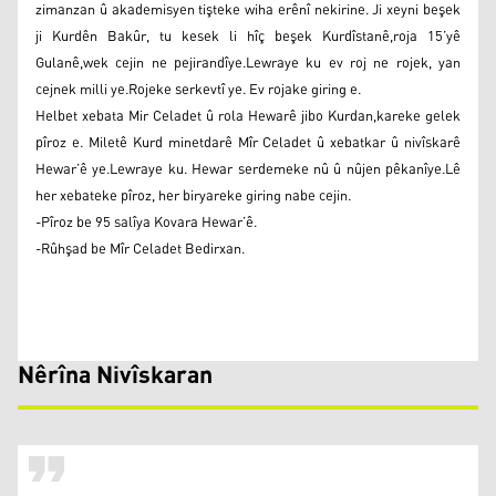
zimanzan û akademisyen tişteke wiha erênî nekirine. Ji xeyni beşek
ji Kurdên Bakûr, tu kesek li hîç beşek Kurdîstanê,roja 15’yê
Gulanê,wek cejin ne pejirandîye.Lewraye ku ev roj ne rojek, yan
cejnek milli ye.Rojeke serkevtî ye. Ev rojake giring e.
Helbet xebata Mir Celadet û rola Hewarê jibo Kurdan,kareke gelek
pîroz e. Miletê Kurd minetdarê Mîr Celadet û xebatkar û nivîskarê
Hewar’ê ye.Lewraye ku. Hewar serdemeke nû û nûjen pêkanîye.Lê
her xebateke pîroz, her biryareke giring nabe cejin.
-Pîroz be 95 salîya Kovara Hewar’ê.
-Rûhşad be Mîr Celadet Bedirxan.
Nêrîna Nivîskaran