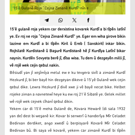
15’ê Gulanê Roja “Cejna Zimanê Kurdî” nîn e
15’ê gulanê roja yekem car derxistina kovarek Kurdî a bi tîpên latînî
ye. Ev roj ne roja “Cejna Zimanê Kurdî” ye. Eger em wiha şirove bikin
lazime em Kurdî a bi tîpên Kiril û Ereb ( Sanskirit) inkar bikin.
Rojhilatê Kurdistanê û Başurê Kurdistanê hê jî Kurdîya Latînî bikar
naynin. Kurdên Sovyeta berê jî, dîsa wisa. Tu dem û dezgeyên milli jî,
vê rojê wek cejin qebul nakin.
Bêsiudî yan jî xeşîmîya melul ew e ku tevgera sivîl a zimanê Kurdî
Hezkurd jî, bi ber bayê hin dezgeyan dikeve û 15’yê Gulanê wek cejin
qebul dike. Lewra Hezkurd jî divê xwe ji vê bayê necat bike. Helbet
rojeke ziman a navnetewî heye ku ew roj 21’ê Sibatê ye. Gelek millet
wê rojê wek cejnek cîhanî qebul dikin.
Yekem car di 15’ê meha Gulanê de, Kovara Hewarê (di sala 1932
yan de) dest bi weşanê kir. Kovar bi serwerî û handerîya Mîr Celadet
Bedirxan derdiket, ango xwedî û berpisyarê Kovarê Mîr Celadet
Bedirxan bû. Bi saya vê kovarê, yekem car zimanê Kurdî bi tîpên