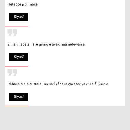
Helebce ji bîr naçe
Siyasî
Ziman hacetê here giring ê avakirina netewan e
Siyasî
Rêbaza Mela Mistafa Berzanî rêbaza çareseriya miletê Kurd e
Siyasî