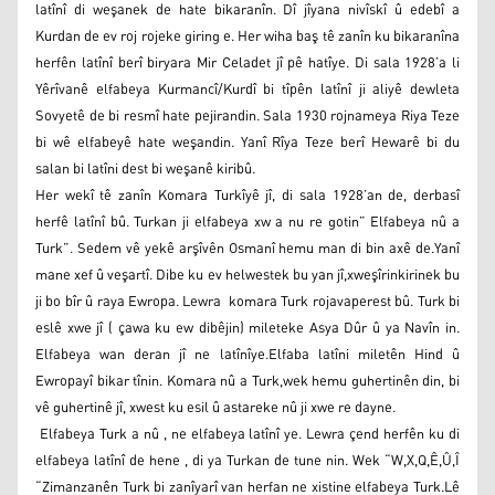
latînî di weşanek de hate bikaranîn. Dî jîyana nivîskî û edebî a
Kurdan de ev roj rojeke giring e. Her wiha baş tê zanîn ku bikaranîna
herfên latînî berî biryara Mir Celadet jî pê hatîye. Di sala 1928’a li
Yêrîvanê elfabeya Kurmancî/Kurdî bi tîpên latînî ji aliyê dewleta
Sovyetê de bi resmî hate pejirandin. Sala 1930 rojnameya Riya Teze
bi wê elfabeyê hate weşandin. Yanî Rîya Teze berî Hewarê bi du
salan bi latîni dest bi weşanê kiribû.
Her wekî tê zanîn Komara Turkîyê jî, di sala 1928’an de, derbasî
herfê latînî bû. Turkan ji elfabeya xw a nu re gotin” Elfabeya nû a
Turk”. Sedem vê yekê arşîvên Osmanî hemu man di bin axê de.Yanî
mane xef û veşartî. Dibe ku ev helwestek bu yan jî,xweşîrinkirinek bu
ji bo bîr û raya Ewropa. Lewra komara Turk rojavaperest bû. Turk bi
eslê xwe jî ( çawa ku ew dibêjin) mileteke Asya Dûr û ya Navîn in.
Elfabeya wan deran jî ne latînîye.Elfaba latîni miletên Hind û
Ewropayî bikar tînin. Komara nû a Turk,wek hemu guhertinên din, bi
vê guhertinê jî, xwest ku esil û astareke nû ji xwe re dayne.
Elfabeya Turk a nû , ne elfabeya latînî ye. Lewra çend herfên ku di
elfabeya latînî de hene , di ya Turkan de tune nin. Wek “W,X,Q,Ê,Û,Î
“Zimanzanên Turk bi zanîyarî van herfan ne xistine elfabeya Turk.Lê