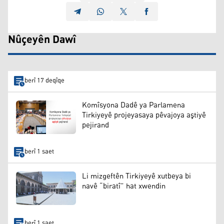
Nûçeyên Dawî
berî 17 deqîqe
Komîsyona Dadê ya Parlamena
Tirkiyeyê projeyasaya pêvajoya aştiyê
pejirand
berî 1 saet
Li mizgeftên Tirkiyeyê xutbeya bi
navê “biratî” hat xwendin
berî 1 saet