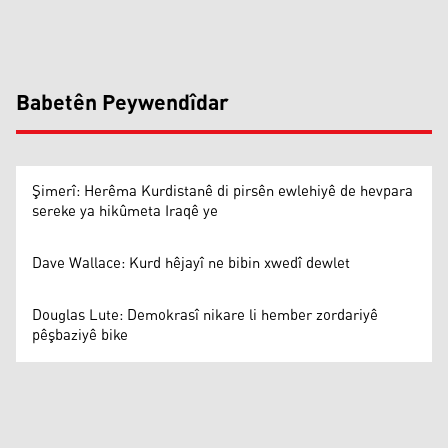
Babetên Peywendîdar
Şimerî: Herêma Kurdistanê di pirsên ewlehiyê de hevpara
sereke ya hikûmeta Iraqê ye
Dave Wallace: Kurd hêjayî ne bibin xwedî dewlet
Douglas Lute: Demokrasî nikare li hember zordariyê
pêşbaziyê bike