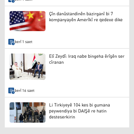
Çîn danûstandinên bazirganî bi 7
kompanyayên Amerîkî re qedexe dike
berî 1 saet
Elî Zeydî: Iraq nabe bingeha êrîşên ser
cîranan
berî 16 saet
Li Tirkiyeyê 104 kes bi gumana
peywendiya bi DAIŞê re hatin
desteserkirin