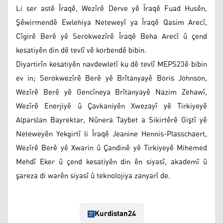
Li ser astê Îraqê, Wezîrê Derve yê Îraqê Fuad Husên,
Şêwirmendê Ewlehiya Neteweyî ya Îraqê Qasim Arecî,
Cîgirê Berê yê Serokwezîrê Îraqê Beha Arecî û çend
kesatiyên din dê tevlî vê korbendê bibin.
Diyartirîn kesatiyên navdewletî ku dê tevlî MEPS23ê bibin
ev in; Serokwezîrê Berê yê Brîtanyayê Boris Johnson,
Wezîrê Berê yê Gencîneya Brîtanyayê Nazim Zehawî,
Wezîrê Enerjiyê û Çavkaniyên Xwezayî yê Tirkiyeyê
Alparslan Bayrektar, Nûnera Taybet a Sikirtêrê Giştî yê
Neteweyên Yekgirtî li Îraqê Jeanine Hennis-Plasschaert,
Wezîrê Berê yê Xwarin û Çandinê yê Tirkiyeyê Mihemed
Mehdî Eker û çend kesatiyên din ên siyasî, akademî û
şareza di warên siyasî û teknolojiya zanyarî de.
Kurdistan24