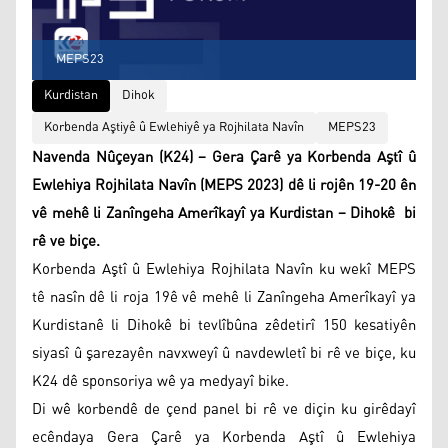
MEPS23
Kurdistan
Dihok
Korbenda Aştiyê û Ewlehiyê ya Rojhilata Navîn
MEPS23
Navenda Nûçeyan (K24) – Gera Çarê ya Korbenda Aştî û
Ewlehiya Rojhilata Navîn (MEPS 2023) dê li rojên 19-20 ên
vê mehê li Zanîngeha Amerîkayî ya Kurdistan – Dihokê bi
rê ve biçe.
Korbenda Aştî û Ewlehiya Rojhilata Navîn ku wekî MEPS
tê nasîn dê li roja 19ê vê mehê li Zanîngeha Amerîkayî ya
Kurdistanê li Dihokê bi tevlîbûna zêdetirî 150 kesatiyên
siyasî û şarezayên navxweyî û navdewletî bi rê ve biçe, ku
K24 dê sponsoriya wê ya medyayî bike.
Di wê korbendê de çend panel bi rê ve diçin ku girêdayî
ecêndaya Gera Çarê ya Korbenda Aştî û Ewlehiya