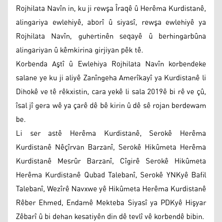
Rojhilata Navîn in, ku ji rewşa Îraqê û Herêma Kurdistanê,
alingariya ewlehiyê, aborî û siyasî, rewşa ewlehiyê ya
Rojhilata Navîn, guhertinên seqayê û berhingarbûna
alingariyan û kêmkirina girjiyan pêk tê.
Korbenda Aştî û Ewlehiya Rojhilata Navîn korbendeke
salane ye ku ji aliyê Zanîngeha Amerîkayî ya Kurdistanê li
Dihokê ve tê rêkxistin, cara yekê li sala 2019ê bi rê ve çû,
îsal jî gera wê ya çarê dê bê kirin û dê sê rojan berdewam
be.
Li ser astê Herêma Kurdistanê, Serokê Herêma
Kurdistanê Nêçîrvan Barzanî, Serokê Hikûmeta Herêma
Kurdistanê Mesrûr Barzanî, Cîgirê Serokê Hikûmeta
Herêma Kurdistanê Qubad Talebanî, Serokê YNKyê Bafil
Talebanî, Wezîrê Navxwe yê Hikûmeta Herêma Kurdistanê
Rêber Ehmed, Endamê Mekteba Siyasî ya PDKyê Hişyar
Zêbarî û bi dehan kesatiyên din dê tevlî vê korbendê bibin.