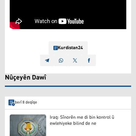
Kurdistan24
Nûçeyên Dawî
berî 8 deqîqe
Iraq: Sînorên me di bin kontrol û
ewlehiyeke bilind de ne