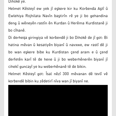
Dihokê ye.
Helmet Kêsteyî ew yek jî eşkere kir ku Korbenda Aştî û
Ewlehiya Rojhilata Navîn baştirîn rê ye ji bo gehandina
deng û wêneyên rastîn ên Kurdan û Herêma Kurdistanê ji
bo cîhanê.
Di derheqa giringiya vê korbendê ji bo Dihokê de jî got: Bi
hatina mêvan û kesatiyên biyanî û navxwe, ew rastî dê ji
bo wan eşkere bibe ku Kurdistan çend aram e û çend
derfetên karî tê de hene û ji bo weberhênerên biyanî jî
cihekî guncayî ye ku weberhênanê tê de bikin.
Helmet Kêsteyî got: Îsal nêzî 300 mêvanan dê tevlî vê
korbendê bibin ku zêdetirî nîva wan jî biyanî ne.