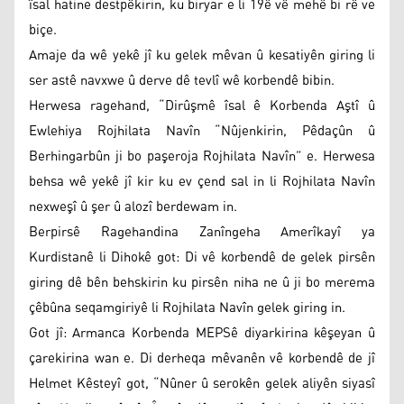
îsal hatine destpêkirin, ku biryar e li 19ê vê mehê bi rê ve
biçe.
Amaje da wê yekê jî ku gelek mêvan û kesatiyên giring li
ser astê navxwe û derve dê tevlî wê korbendê bibin.
Herwesa ragehand, “Dirûşmê îsal ê Korbenda Aştî û
Ewlehiya Rojhilata Navîn “Nûjenkirin, Pêdaçûn û
Berhingarbûn ji bo paşeroja Rojhilata Navîn” e. Herwesa
behsa wê yekê jî kir ku ev çend sal in li Rojhilata Navîn
nexweşî û şer û alozî berdewam in.
Berpirsê Ragehandina Zanîngeha Amerîkayî ya
Kurdistanê li Dihokê got: Di vê korbendê de gelek pirsên
giring dê bên behskirin ku pirsên niha ne û ji bo merema
çêbûna seqamgiriyê li Rojhilata Navîn gelek giring in.
Got jî: Armanca Korbenda MEPSê diyarkirina kêşeyan û
çarekirina wan e. Di derheqa mêvanên vê korbendê de jî
Helmet Kêsteyî got, “Nûner û serokên gelek aliyên siyasî