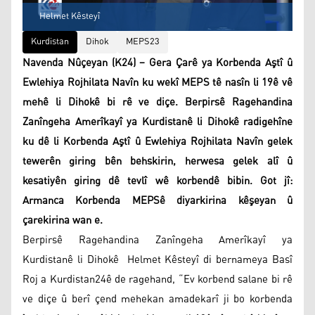
Helmet Kêsteyî
Kurdistan
Dihok
MEPS23
Navenda Nûçeyan (K24) – Gera Çarê ya Korbenda Aştî û
Ewlehiya Rojhilata Navîn ku wekî MEPS tê nasîn li 19ê vê
mehê li Dihokê bi rê ve diçe. Berpirsê Ragehandina
Zanîngeha Amerîkayî ya Kurdistanê li Dihokê radigehîne
ku dê li Korbenda Aştî û Ewlehiya Rojhilata Navîn gelek
tewerên giring bên behskirin, herwesa gelek alî û
kesatiyên giring dê tevlî wê korbendê bibin. Got jî:
Armanca Korbenda MEPSê diyarkirina kêşeyan û
çarekirina wan e.
Berpirsê Ragehandina Zanîngeha Amerîkayî ya
Kurdistanê li Dihokê Helmet Kêsteyî di bernameya Basî
Roj a Kurdistan24ê de ragehand, “Ev korbend salane bi rê
ve diçe û berî çend mehekan amadekarî ji bo korbenda