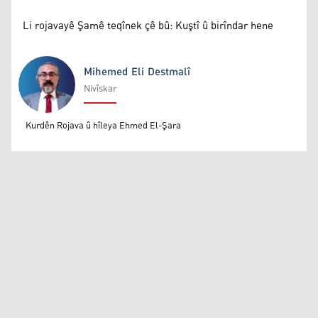
Li rojavayê Şamê teqînek çê bû: Kuştî û birîndar hene
Mihemed Eli Destmalî
Nivîskar
Mihemed Eli Destmalî
Kurdên Rojava û hîleya Ehmed El-Şara