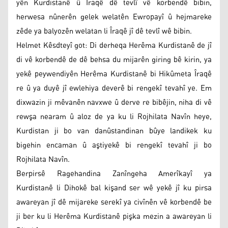
yên Kurdistanê û Îraqê dê tevlî vê korbendê bibin,
herwesa nûnerên gelek welatên Ewropayî û hejmareke
zêde ya balyozên welatan li Îraqê jî dê tevlî wê bibin.
Helmet Kêsdteyî got: Di derheqa Herêma Kurdistanê de jî
di vê korbendê de dê behsa du mijarên giring bê kirin, ya
yekê peywendiyên Herêma Kurdistanê bi Hikûmeta Îraqê
re û ya duyê jî ewlehiya deverê bi rengekî tevahî ye. Em
dixwazin ji mêvanên navxwe û derve re bibêjin, niha di vê
rewşa nearam û aloz de ya ku li Rojhilata Navîn heye,
Kurdistan ji bo van danûstandinan bûye landikek ku
bigehin encaman û aştiyekê bi rengekî tevahî ji bo
Rojhilata Navîn.
Berpirsê Ragehandina Zanîngeha Amerîkayî ya
Kurdistanê li Dihokê bal kişand ser wê yekê jî ku pirsa
awareyan jî dê mijareke serekî ya civînên vê korbendê be
ji ber ku li Herêma Kurdistanê pişka mezin a awareyan li