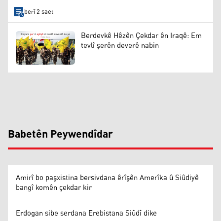
berî 2 saet
Berdevkê Hêzên Çekdar ên Iraqê: Em
tevlî şerên deverê nabin
Babetên Peywendîdar
Amirî bo paşxistina bersivdana êrîşên Amerîka û Siûdiyê
bangî komên çekdar kir
Erdogan sibe serdana Erebistana Siûdî dike