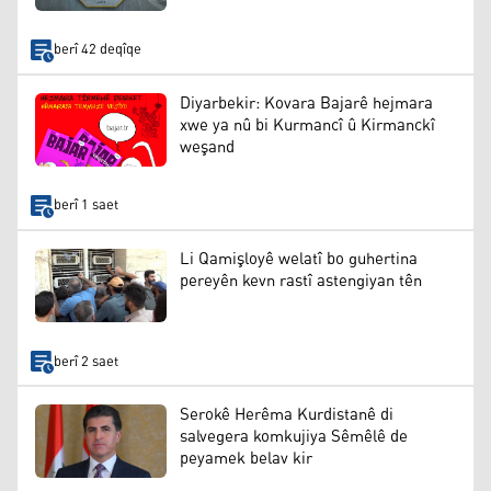
berî 42 deqîqe
Diyarbekir: Kovara Bajarê hejmara
xwe ya nû bi Kurmancî û Kirmanckî
weşand
berî 1 saet
Li Qamişloyê welatî bo guhertina
pereyên kevn rastî astengiyan tên
berî 2 saet
Serokê Herêma Kurdistanê di
salvegera komkujiya Sêmêlê de
peyamek belav kir