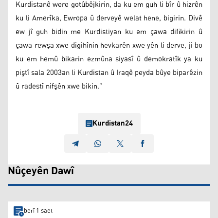
Kurdistanê were gotûbêjkirin, da ku em guh li bîr û hizrên
ku li Amerîka, Ewropa û derveyê welat hene, bigirin. Divê
ew jî guh bidin me Kurdistiyan ku em çawa difikirin û
çawa rewşa xwe digihînin hevkarên xwe yên li derve, ji bo
ku em hemû bikarin ezmûna siyasî û demokratîk ya ku
piştî sala 2003an li Kurdistan û Iraqê peyda bûye biparêzin
û radestî nifşên xwe bikin.”
Kurdistan24
Nûçeyên Dawî
berî 1 saet