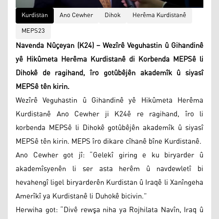
Kurdistan
Ano Cewher
Dihok
Herêma Kurdistanê
MEPS23
Navenda Nûçeyan (K24) – Wezîrê Veguhastin û Gihandinê
yê Hikûmeta Herêma Kurdistanê di Korbenda MEPSê li
Dihokê de ragihand, îro gotûbêjên akademîk û siyasî
MEPSê tên kirin.
Wezîrê Veguhastin û Gihandinê yê Hikûmeta Herêma
Kurdistanê Ano Cewher ji K24ê re ragihand, îro li
korbenda MEPSê li Dihokê gotûbêjên akademîk û siyasî
MEPSê tên kirin. MEPS îro dikare cîhanê bîne Kurdistanê.
Ano Cewher got jî: “Gelekî giring e ku biryarder û
akademîsyenên li ser asta herêm û navdewletî bi
hevahengî ligel biryarderên Kurdistan û Iraqê li Xanîngeha
Amerîkî ya Kurdistanê li Duhokê bicivin.”
Herwiha got: “Divê rewşa niha ya Rojhilata Navîn, Iraq û