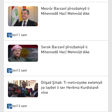
Mesrûr Barzanî pîrozbahiyê li
Mihemedê Hacî Mehmûd dike
berî 1 saet
Serok Barzanî pîrozbahiyê li
Mihemedê Hacî Mehmûd dike
berî 2 saet
Dilşad Şihab: Ti metirsiyeke ewlehiyê
ya taybet li ser Herêma Kurdistanê
nîne
berî 3 saet