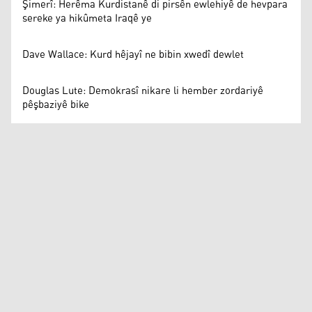
Şimerî: Herêma Kurdistanê di pirsên ewlehiyê de hevpara
sereke ya hikûmeta Iraqê ye
Dave Wallace: Kurd hêjayî ne bibin xwedî dewlet
Douglas Lute: Demokrasî nikare li hember zordariyê
pêşbaziyê bike