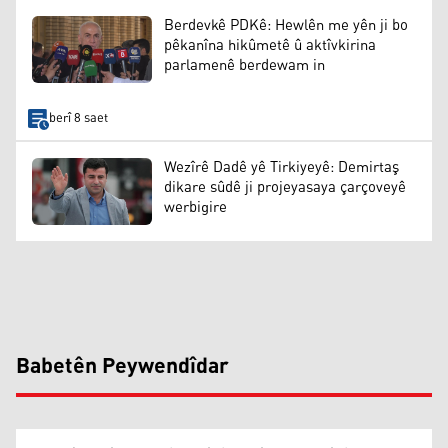
Berdevkê PDKê: Hewlên me yên ji bo
pêkanîna hikûmetê û aktîvkirina
parlamenê berdewam in
berî 8 saet
Wezîrê Dadê yê Tirkiyeyê: Demirtaş
dikare sûdê ji projeyasaya çarçoveyê
werbigire
Babetên Peywendîdar