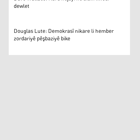
dewlet
Douglas Lute: Demokrasî nikare li hember
zordariyê pêşbaziyê bike