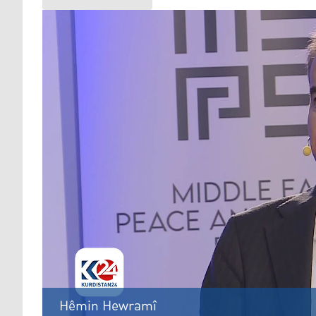
Hêmin Hewramî