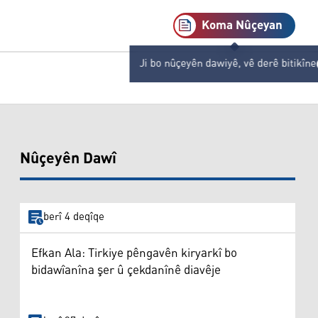
Koma Nûçeyan
Ji bo nûçeyên dawiyê, vê derê bitikîne
Nûçeyên Dawî
berî 4 deqîqe
Efkan Ala: Tirkiye pêngavên kiryarkî bo
bidawîanîna şer û çekdanînê diavêje