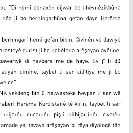
ot, “Di hemî qonaxên dijwar de lihevnêzîkbûna
n hêz ji bo berhingarbûna gefan daye Herêma
 berhingarî hemî gefan bibin. Civînên vê dawiyê
rasteyê durist ji bo nehêlana arêşeyan avêtine.
 baweriyê di navbera me de heye. Ev jî li dû
liyan dimîne, taybet li ser cidîtiya me ji bo
we de”.
NK yekdeng bin û helwesteke hevpar li ser wê
aberî Herêma Kurdistanê tê kirin, taybet li ser
ijarên encamên piştî hilbijartinên civatên
 amade ye, tevaya arêşeyan bi rêya diyalogê tên