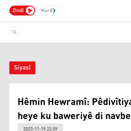
Zindî
Kurdî
Siyasî
Hêmin Hewramî: Pêdivîtiy
heye ku baweriyê di navbe
2023-11-19 22:39