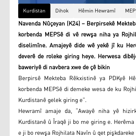
Kurdistan
Dihok
Hêmin Hewramî
MEP
Navenda Nûçeyan (K24) – Berpirsekê Mekteba
korbenda MEPSê di vê rewşa niha ya Rojhil
diselimîne. Amajeyê dide wê yekê jî ku He
deverê de roleke giring heye. Herwesa dibê
baweriyê di navbera xwe de çê bikin
Berpirsê Mekteba Rêkxistinê ya PDKyê Hê
korbenda MEPSê di demeke wesa de ku Rojhila
Kurdistanê gelek giring e”.
Hewramî amaje da, “Awayê niha yê hizirki
Kurdistanê û Îraqê ji bo me giring e. Herêma 
e ji bo rewşa Rojhilata Navîn û qet pişkdareke