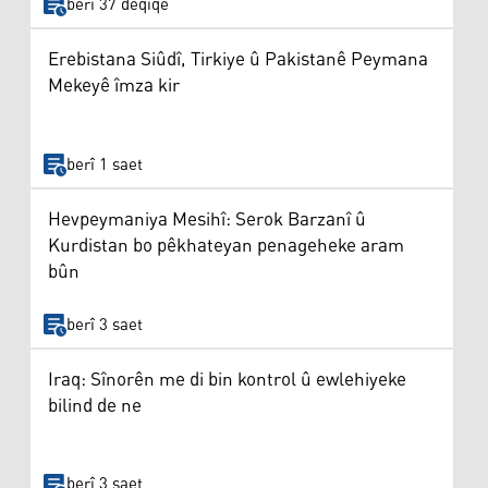
berî 37 deqîqe
Erebistana Siûdî, Tirkiye û Pakistanê Peymana
Mekeyê îmza kir
berî 1 saet
Hevpeymaniya Mesihî: Serok Barzanî û
Kurdistan bo pêkhateyan penageheke aram
bûn
berî 3 saet
Iraq: Sînorên me di bin kontrol û ewlehiyeke
bilind de ne
berî 3 saet