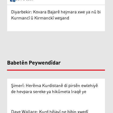
Diyarbekir: Kovara Bajarê hejmara xwe ya nû bi
Kurmancî û Kirmanckî weşand
Babetên Peywendîdar
Şimerî: Herêma Kurdistanê di pirsên ewlehiyê
de hevpara sereke ya hikûmeta Iraqê ye
Dave Wallace: Kurd hêjayî ne bibin xwedî