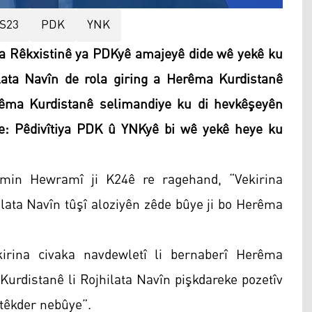
S23
PDK
YNK
 Rêkxistinê ya PDKyê amajeyê dide wê yekê ku
ata Navîn de rola giring a Herêma Kurdistanê
rêma Kurdistanê selimandiye ku di hevkêşeyên
je: Pêdivîtiya PDK û YNKyê bi wê yekê heye ku
min Hewramî ji K24ê re ragehand, “Vekirina
ta Navîn tûşî aloziyên zêde bûye ji bo Herêma
rina civaka navdewletî li bernaberî Herêma
Kurdistanê li Rojhilata Navîn pişkdareke pozetîv
 têkder nebûye”.