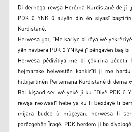
Di derheqa rewşa Herêma Kurdistanê de jî g
PDK û YNK û aliyên din ên siyasî baştirî
Kurdistanê.
Herwesa got, “Me kariye bi rêya wê yekrêziyê
yên navbera PDK û YNKyê jî pêngavên baş bi a
Herwesa pêdivîtiya me bi çêkirina zêdetir
hejmareke helwestên konkirîtî ji me herdu a
hilbijartinên Perlemana Kurdistanê di dema x
Bal kişand ser wê yekê jî ku “Divê PDK û Y
rewşa nexwastî hebe ya ku li Bexdayê li bern
mijara budce û mûçeyan, herwesa li ser m
parêzgehên Îraqê. PDK herdem ji bo diyalogê