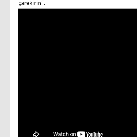
çarekirin”.