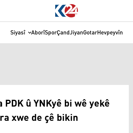
Siyasî
Aborî
Spor
Çand
Jiyan
Gotar
Hevpeyvîn
a PDK û YNKyê bi wê yekê
ra xwe de çê bikin