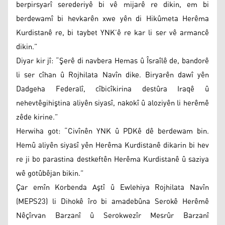
berpirsyarî serederiyê bi vê mijarê re dikin, em bi
berdewamî bi hevkarên xwe yên di Hikûmeta Herêma
Kurdistanê re, bi taybet YNK’ê re kar li ser vê armancê
dikin.”
Diyar kir jî: “Şerê di navbera Hemas û Îsraîlê de, bandorê
li ser cîhan û Rojhilata Navîn dike. Biryarên dawî yên
Dadgeha Federalî, cîbicîkirina destûra Iraqê û
nehevtêgihiştina aliyên siyasî, nakokî û aloziyên li herêmê
zêde kirine.”
Herwiha got: “Civînên YNK û PDKê dê berdewam bin.
Hemû aliyên siyasî yên Herêma Kurdistanê dikarin bi hev
re ji bo parastina destkeftên Herêma Kurdistanê û saziya
wê gotûbêjan bikin.”
Çar emîn Korbenda Aştî û Ewlehiya Rojhilata Navîn
(MEPS23) li Dihokê îro bi amadebûna Serokê Herêmê
Nêçîrvan Barzanî û Serokwezîr Mesrûr Barzanî