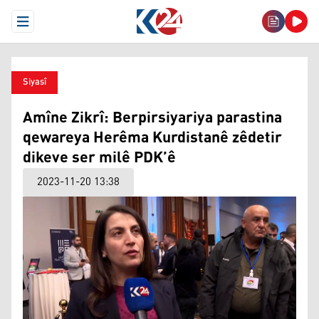
Open Menu
Siyasî
Amîne Zikrî: Berpirsiyariya parastina
qewareya Herêma Kurdistanê zêdetir
dikeve ser milê PDK’ê
2023-11-20 13:38