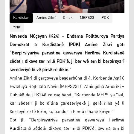
Kurdistan
Amîne Zikrî
Dihok
MEPS23
PDK
YNK
Navenda Nûçeyan (K24) – Endama Polîtburoya Partiya
Demokrat a Kurdistanê (PDK) Amîne Zikrî got:
“Berpirsiyariya parastina qewareya Herêma Kurdistanê
zêdetir dikeve ser milê PDK’ê, ji ber wê em bi berpirsyarî
serederiyê bi vê pirsê re dikin.”
Amîne Zikrî di çarçoveya beşdarbûna di 4. Korbenda Aştî û
Ewlehiya Rojhilata Navîn (MEPS23) li Zanîngeha Amerîkî –
Duhokê de ji K24ê re ragihand. “Korbenda MEPS ya îsal,
kar zêdetir ji bo dîtina çareseriyekê ji şerê niha yê li
Xezzeyê re tê kirin, ku bandor li hemû cîhanê kiriye.”
Got jî: “Berpirsyariya parastina qewareya Herêma
Kurdistanê zêdetir dikeve ser milê PDK’ê, lewma em bi