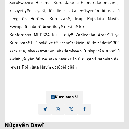
Serokwezîrê Herêma Kurdistanê û hejmareke mezin ji
kesayetiyên siyasî, lêkolîner, akademîsyenên bi nav û
deng ên Herêma Kurdistanê, Iraq, Rojhilata Navîn,
Ewropa û bakurê Amerîkayê dest pê kir.
Konferansa MEPS24 ku ji aliyê Zanîngeha Amerîkî ya
Kurdistanê li Dihokê ve tê organîzekirin, tê de zêdetirî 300
serkirde, siyasetmedar, akademîsyen û pisporên aborî û
ewlehiyê yên 80 welatan beşdar in û di çend panelan de,
rewşa Rojhilata Navîn gotûbêj dikin.
Kurdistan24
Nûçeyên Dawî