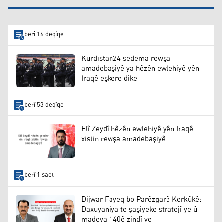
berî 16 deqîqe
Kurdistan24 sedema rewşa
amadebaşiyê ya hêzên ewlehiyê yên
Iraqê eşkere dike
berî 53 deqîqe
Elî Zeydî hêzên ewlehiyê yên Iraqê
xistin rewşa amadebaşiyê
berî 1 saet
Dijwar Fayeq bo Parêzgarê Kerkûkê:
Daxuyaniya te şaşiyeke stratejî ye û
madeya 140ê zindî ye