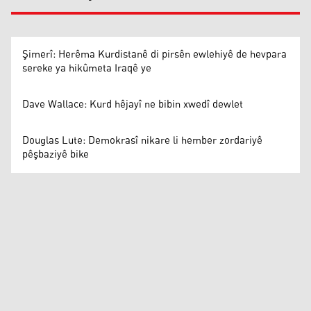
Şimerî: Herêma Kurdistanê di pirsên ewlehiyê de hevpara
sereke ya hikûmeta Iraqê ye
Dave Wallace: Kurd hêjayî ne bibin xwedî dewlet
Douglas Lute: Demokrasî nikare li hember zordariyê
pêşbaziyê bike