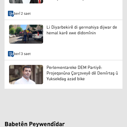
berî 2 saet
Li Diyarbekirê di germahiya dijwar de
hemal karê xwe didomînin
berî 3 saet
Perlementareke DEM Partiyê:
Projeqanûna Çarçoveyê dê Demîrtaş û
Yuksekdag azad bike
Babetên Peywendîdar