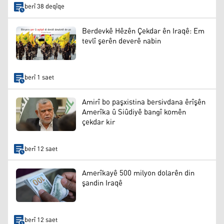
berî 38 deqîqe
Berdevkê Hêzên Çekdar ên Iraqê: Em
tevlî şerên deverê nabin
berî 1 saet
Amirî bo paşxistina bersivdana êrîşên
Amerîka û Siûdiyê bangî komên
çekdar kir
berî 12 saet
Amerîkayê 500 milyon dolarên din
şandin Iraqê
berî 12 saet