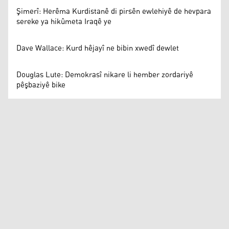
Şimerî: Herêma Kurdistanê di pirsên ewlehiyê de hevpara
sereke ya hikûmeta Iraqê ye
Dave Wallace: Kurd hêjayî ne bibin xwedî dewlet
Douglas Lute: Demokrasî nikare li hember zordariyê
pêşbaziyê bike