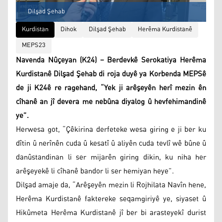
Dilşad Şehab
Kurdistan
Dihok
Dilşad Şehab
Herêma Kurdistanê
MEPS23
Navenda Nûçeyan (K24) – Berdevkê Serokatiya Herêma
Kurdistanê Dilşad Şehab di roja duyê ya Korbenda MEPSê
de ji K24ê re ragehand, “Yek ji arêşeyên herî mezin ên
cîhanê an jî devera me nebûna diyalog û hevfehimandinê
ye”.
Herwesa got, “Çêkirina derfeteke wesa giring e ji ber ku
dîtin û nerînên cuda û kesatî û aliyên cuda tevlî wê bûne û
danûstandinan li ser mijarên giring dikin, ku niha her
arêşeyekê li cîhanê bandor li ser hemiyan heye”.
Dilşad amaje da, “Arêşeyên mezin li Rojhilata Navîn hene,
Herêma Kurdistanê faktereke seqamgiriyê ye, siyaset û
Hikûmeta Herêma Kurdistanê jî ber bi arasteyekî durist