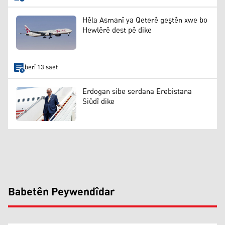
Hêla Asmanî ya Qeterê geştên xwe bo
Hewlêrê dest pê dike
berî 13 saet
Erdogan sibe serdana Erebistana
Siûdî dike
Babetên Peywendîdar