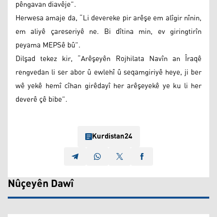
pêngavan diavêje”.
Herwesa amaje da, “Li devereke pir arêşe em alîgir nînin,
em aliyê çareseriyê ne. Bi dîtina min, ev giringtirîn
peyama MEPSê bû”.
Dilşad tekez kir, “Arêşeyên Rojhilata Navîn an Îraqê
rengvedan li ser abor û ewlehî û seqamgiriyê heye, ji ber
wê yekê hemî cîhan girêdayî her arêşeyekê ye ku li her
deverê çê bibe”.
Kurdistan24
Nûçeyên Dawî