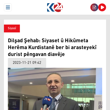
Open Menu
Siyasî
Dilşad Şehab: Siyaset û Hikûmeta
Herêma Kurdistanê ber bi arasteyekî
durist pêngavan diavêje
2023-11-21 09:42