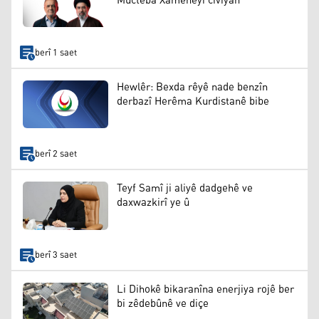
Mucteba Xameneyî civiyan
berî 1 saet
Hewlêr: Bexda rêyê nade benzîn
derbazî Herêma Kurdistanê bibe
berî 2 saet
Teyf Samî ji aliyê dadgehê ve
daxwazkirî ye û
berî 3 saet
Li Dihokê bikaranîna enerjiya rojê ber
bi zêdebûnê ve diçe