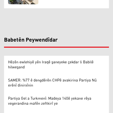
Babetên Peywendîdar
Hêzên ewlehiyê yên Iraqê şaneyeke çekdar li Babilê
hilweşand
SAMER: %77 ê dengdêrên CHPê avakirina Partiya Nû
erênî dinirxînin
Partiya Gel a Turkmenî: Madeya 140ê yekane rêya
vegerandina mafên zeftkirî ye