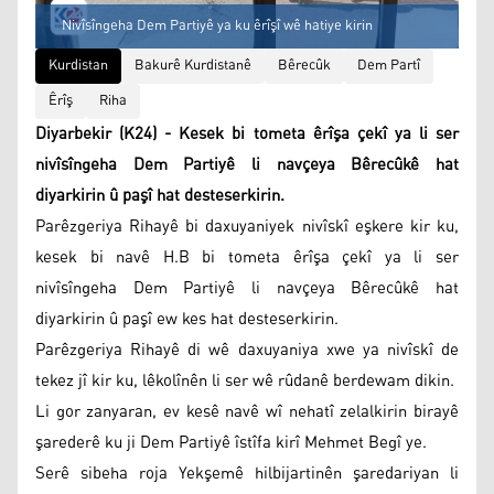
Nivîsîngeha Dem Partiyê ya ku êrîşî wê hatiye kirin
Kurdistan
Bakurê Kurdistanê
Bêrecûk
Dem Partî
Êrîş
Riha
Diyarbekir (K24) - Kesek bi tometa êrîşa çekî ya li ser
nivîsîngeha Dem Partiyê li navçeya Bêrecûkê hat
diyarkirin û paşî hat desteserkirin.
Parêzgeriya Rihayê bi daxuyaniyek nivîskî eşkere kir ku,
kesek bi navê H.B bi tometa êrîşa çekî ya li ser
nivîsîngeha Dem Partiyê li navçeya Bêrecûkê hat
diyarkirin û paşî ew kes hat desteserkirin.
Parêzgeriya Rihayê di wê daxuyaniya xwe ya nivîskî de
tekez jî kir ku, lêkolînên li ser wê rûdanê berdewam dikin.
Li gor zanyaran, ev kesê navê wî nehatî zelalkirin birayê
şarederê ku ji Dem Partiyê îstîfa kirî Mehmet Begî ye.
Serê sibeha roja Yekşemê hilbijartinên şaredariyan li