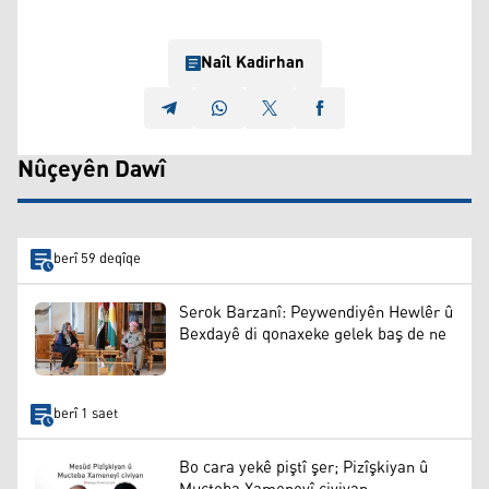
Naîl Kadirhan
Nûçeyên Dawî
berî 59 deqîqe
Serok Barzanî: Peywendiyên Hewlêr û
Bexdayê di qonaxeke gelek baş de ne
berî 1 saet
Bo cara yekê piştî şer; Pizîşkiyan û