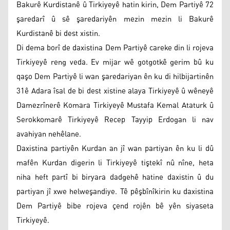
Bakurê Kurdistanê û Tirkiyeyê hatin kirin, Dem Partiyê 72
şaredarî û sê şaredariyên mezin mezin li Bakurê
Kurdistanê bi dest xistin.
Di dema borî de daxistina Dem Partiyê careke din li rojeva
Tirkiyeyê reng veda. Ev mijar wê gotgotkê gerim bû ku
qaşo Dem Partiyê li wan şaredariyan ên ku di hilbijartinên
31ê Adara îsal de bi dest xistine alaya Tirkiyeyê û wêneyê
Damezrînerê Komara Tirkiyeyê Mustafa Kemal Ataturk û
Serokkomarê Tirkiyeyê Recep Tayyip Erdogan li nav
avahiyan nehêlane.
Daxistina partiyên Kurdan an jî wan partiyan ên ku li dû
mafên Kurdan digerin li Tirkiyeyê tiştekî nû nîne, heta
niha heft partî bi biryara dadgehê hatine daxistin û du
partiyan jî xwe helweşandiye. Tê pêşbînîkirin ku daxistina
Dem Partiyê bibe rojeva çend rojên bê yên siyaseta
Tirkiyeyê.