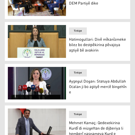
DEM Partiyê dike
CHP li parlamentoyê serdana DEM Partiyê dike
Tirkiye
Hatimogullari: Divê mîkanîzmeke
bilez bo destpêkirina pêvajoya
aştiyê bê avakirin
Tulay Hatimogullari
Tirkiye
Ayşegul Dogan: Statuya Abdullah
Ocalan ji bo aştiyê mercê bingehîn
e
Ayşegul Dogan: Statuya Abdullah Ocalan ji bo aştiyê mer
Tirkiye
Mehmet Kamaç: Qedexekirina
Kurdî di mizgeftan de dijberiya li
hemberî nasnameya Kurd e