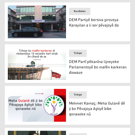
Kurdistan
DEM Partiyê bersiva şiroveya
Karayilan a li ser pêvajoyê da
DEM Partiyê bersiva şiroveya Karayilan a li ser pêvajoyê
Tirkiye
DEM Partî pêkanîna lijneyeke
Parlamentoyê bo mafên karkeran
dixwaze
DEM Partî pêkanîna lijneyeke Parlamentoyê bo mafên k
Tirkiye
Mehmet Kamaç: Meha Gulanê dê
ji bo Pêvajoya Aştiyê bibe
qonaxeke nû
Mehmet Kamaç: Meha Gulanê dê ji bo Pêvajoya Aştiyê b