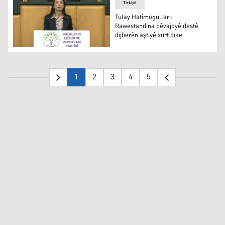
Tirkiye
Tulay Hatîmogullari:
Rawestandina pêvajoyê destê
dijberên aştiyê xurt dike
Tulay Hatîmogullari: Rawestandina pêvajoyê destê dijber
1
2
3
4
5