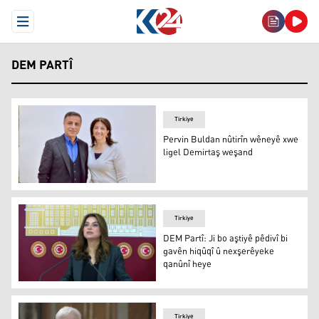
Open Menu
DEM PARTÎ
Tirkiye
Pervin Buldan nûtirîn wêneyê xwe
ligel Demirtaş weşand
Pervin Buldan û Selahattin Demirtaş
Tirkiye
DEM Partî: Ji bo aştiyê pêdivî bi
gavên hiqûqî û nexşerêyeke
qanûnî heye
DEM Partî: Ji bo aştiyê pêdivî bi gavên hiqûqî û nexşerê
Tirkiye