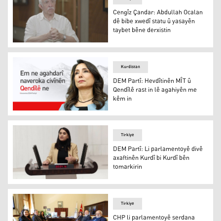
Cengîz Çandar: Abdullah Ocalan
dê bibe xwedî statu û yasayên
taybet bêne derxistin
Cengîz Çandar: Abdullah Ocalan dê bibe xwedî statu û ya
Kurdistan
DEM Partî: Hevdîtinên MÎT û
Qendîlê rast in lê agahiyên me
kêm in
DEM Partî: Hevdîtinên MÎT û Qendîlê rast in lê agahiyên
Tirkiye
DEM Partî: Li parlamentoyê divê
axaftinên Kurdî bi Kurdî bên
tomarkirin
DEM Partî: Li parlamentoyê divê axaftinên Kurdî bi Kurd
Tirkiye
CHP li parlamentoyê serdana