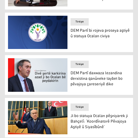
Mehmet Kamaç: Qedexekirina Kurdî di mizgeftan de dijb
Tirkiye
DEM Partî bi rojeva proseya aştiyê
û statuya Ocalan civiya
DEM Partî bi rojeva proseya aştiyê û statuya Ocalan civiy
Tirkiye
DEM Partî daxwaza lezandina
derxistina qanûneke taybet bo
pêvajoya çareseriyê dike
DEM Partî daxwaza lezandina derxistina qanûneke taybet
Tirkiye
Ji bo statuya Ocalan pêşniyarek ji
Bahçelî: ‘Koordînatorê Pêvajoya
Aştiyê û Siyasîbûnê’
Ji bo statuya Ocalan pêşniyarek ji Bahçelî: ‘Koordînator