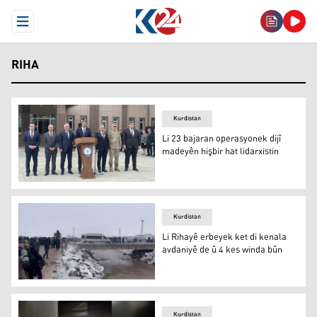
Open Menu
RIHA
Kurdistan
Li 23 bajaran operasyonek dijî
madeyên hişbir hat lidarxistin
Li 23 bajaran operasyonek dijî madeyên hişbir hat lidarxi
Kurdistan
Li Rihayê erbeyek ket di kenala
avdaniyê de û 4 kes winda bûn
Riha
Kurdistan