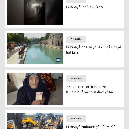
Li Rihayê teqînek rû da
Riha
Kurdistan
Li Rihayê operasyonek li djî DAIŞê
hat kirin
Li Rihayê operasyonek li djî DAIŞê hat kirin
Kurdistan
Jineke 131 salî li Bakurê
Kurdistanê wexera dawiyê kir
Hodê Gurkan
Kurdistan
Li Rihayê rûdanek çê bû, mirî û