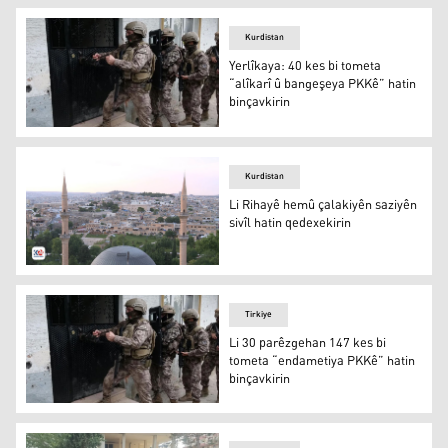
Kurdistan
Yerlîkaya: 40 kes bi tometa
“alîkarî û bangeşeya PKKê” hatin
binçavkirin
Yerlîkaya: 40 kes bi tometa “alîkarî û bangeşeya PKKê” h
Kurdistan
Li Rihayê hemû çalakiyên saziyên
sivîl hatin qedexekirin
Li Rihayê hemû çalakiyên saziyên sivîl hatin qedexekirin
Tirkiye
Li 30 parêzgehan 147 kes bi
tometa “endametiya PKKê” hatin
binçavkirin
Li 30 parêzgehan 147 kes bi tometa “endametiya PKKê” h