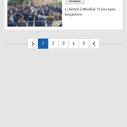
Kurdistan
Li Xelfetî û Mêrdînê 15 kes hatin
binçavkirin
Li Xelfetî û Mêrdînê 15 kes hatin binçavkirin
1
2
3
4
5