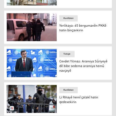
Li Ruhayê erdhejek bi hêza 3.7 pileyan rû da
Kurdistan
Yerlikaya: 65 bergumanên PKKê
hatin binçavkirin
Yerlikaya: 65 bergumanên PKKê hatin binçavkirin
Tirkiye
Cevdet Yilmaz: Aramiya Sûriyeyê
dê bibe sedema aramiya hemû
navçeyê
Cevdet Yilmaz: Aramiya Sûriyeyê dê bibe sedema arami
Kurdistan
Li Rihayê hemî çalakî hatin
qedexekirin
Li Rihayê hemî çalakî hatin qedexekirin