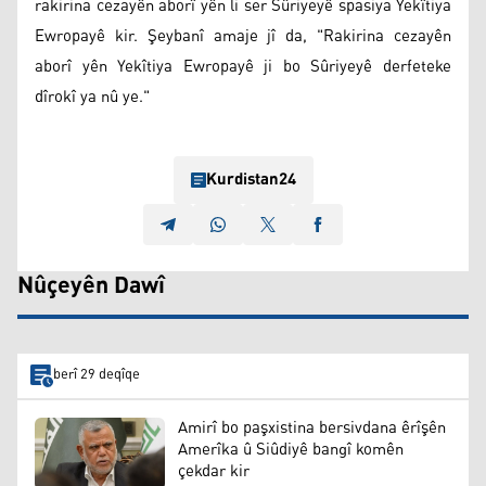
rakirina cezayên aborî yên li ser Sûriyeyê spasiya Yekîtiya
Ewropayê kir. Şeybanî amaje jî da, "Rakirina cezayên
aborî yên Yekîtiya Ewropayê ji bo Sûriyeyê derfeteke
dîrokî ya nû ye."
Kurdistan24
Nûçeyên Dawî
berî 29 deqîqe
Amirî bo paşxistina bersivdana êrîşên
Amerîka û Siûdiyê bangî komên
çekdar kir