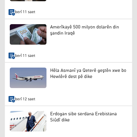
berî 11 saet
Amerîkayê 500 milyon dolarên din
şandin Iraqê
berî 11 saet
Hêla Asmanî ya Qeterê geştên xwe bo
Hewlêrê dest pê dike
berî 12 saet
Erdogan sibe serdana Erebistana
Siûdî dike