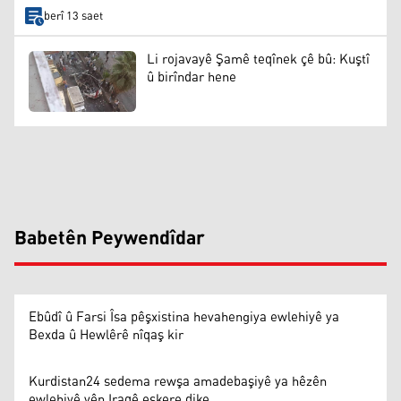
berî 13 saet
Li rojavayê Şamê teqînek çê bû: Kuştî
û birîndar hene
Babetên Peywendîdar
Ebûdî û Farsi Îsa pêşxistina hevahengiya ewlehiyê ya
Bexda û Hewlêrê nîqaş kir
Kurdistan24 sedema rewşa amadebaşiyê ya hêzên
ewlehiyê yên Iraqê eşkere dike