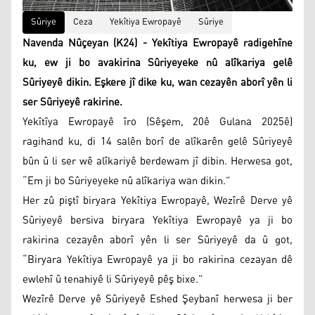
Sûriye
Ceza
Yekîtiya Ewropayê
Sûriye
Navenda Nûçeyan (K24) - Yekîtiya Ewropayê radigehîne
ku, ew ji bo avakirina Sûriyeyeke nû alîkariya gelê
Sûriyeyê dikin. Eşkere jî dike ku, wan cezayên aborî yên li
ser Sûriyeyê rakirine.
Yekîtîya Ewropayê îro (Sêşem, 20ê Gulana 2025ê)
ragihand ku, di 14 salên borî de alîkarên gelê Sûriyeyê
bûn û li ser wê alîkariyê berdewam jî dibin. Herwesa got,
“Em ji bo Sûriyeyeke nû alîkariya wan dikin.”
Her zû piştî biryara Yekîtiya Ewropayê, Wezîrê Derve yê
Sûriyeyê bersiva biryara Yekîtiya Ewropayê ya ji bo
rakirina cezayên aborî yên li ser Sûriyeyê da û got,
“Biryara Yekîtiya Ewropayê ya ji bo rakirina cezayan dê
ewlehî û tenahiyê li Sûriyeyê pêş bixe.”
Wezîrê Derve yê Sûriyeyê Eshed Şeybanî herwesa ji ber