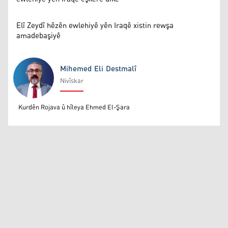
Elî Zeydî hêzên ewlehiyê yên Iraqê xistin rewşa
amadebaşiyê
Mihemed Eli Destmalî
Nivîskar
Mihemed Eli Destmalî
Kurdên Rojava û hîleya Ehmed El-Şara