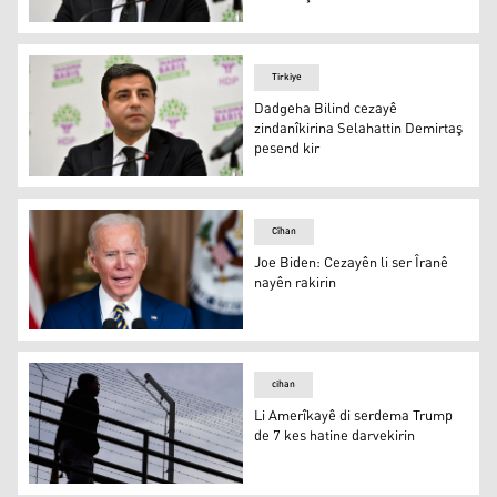
Selahattin Demirtaş
Tirkiye
Dadgeha Bilind cezayê
zindanîkirina Selahattin Demirtaş
pesend kir
Selahattin Demirtaş
Cîhan
Joe Biden: Cezayên li ser Îranê
nayên rakirin
Serokê Amerîkayê Joe Biden
cihan
Li Amerîkayê di serdema Trump
de 7 kes hatine darvekirin
Li Amerîkayê di serdema Trump de 7 kes hatine darvekir