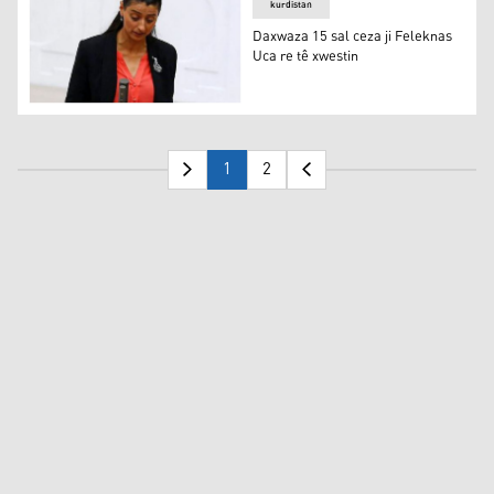
kurdistan
Daxwaza 15 sal ceza ji Feleknas
Uca re tê xwestin
Daxwaza 15 sal ceza ji Feleknas Uca re tê xwestin
1
2