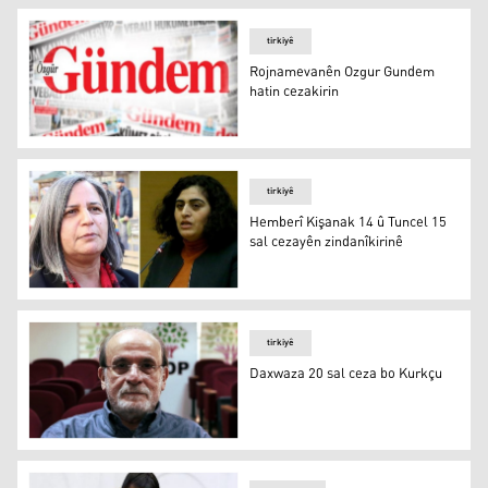
tirkiyê
Rojnamevanên Ozgur Gundem
hatin cezakirin
Rojnamevanên Ozgur Gundem hatin cezakirin
tirkiyê
Hemberî Kişanak 14 û Tuncel 15
sal cezayên zindanîkirinê
Hemberî Kişanak 14 û Tuncel 15 sal cezayên zindanîkiri
tirkiyê
Daxwaza 20 sal ceza bo Kurkçu
Daxwaza 20 sal ceza bo Kurkçu