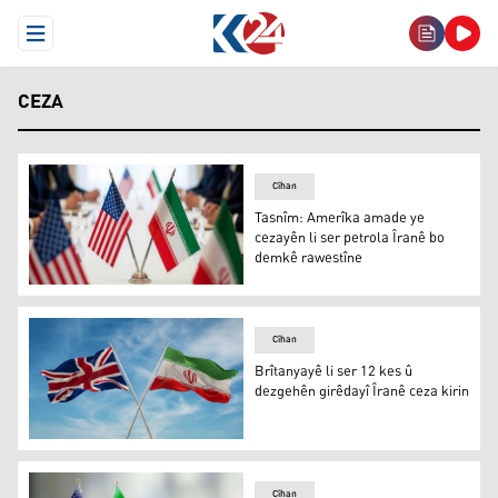
Open Menu
CEZA
Cîhan
Tasnîm: Amerîka amade ye
cezayên li ser petrola Îranê bo
demkê rawestîne
Tasnîm: Amerîka amade ye cezayên li ser petrola Îranê 
Cîhan
Brîtanyayê li ser 12 kes û
dezgehên girêdayî Îranê ceza kirin
Brîtanyayê li ser 12 kes û dezgehên girêdayî Îranê ceza k
Cîhan