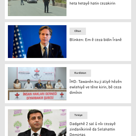
heta hetayê hatin cezakirin
4 polîs bi zindanîkirina heta hetayê hatin cezakirin
Cîhan
Blinken: Em ê ceza bidin Îranê
Blinken: Em ê ceza bidin Îranê
Kurdistan
ÎHD: Tawanên ku ji aliyê hêzên
ewlehiyê ve têne kirin, bê ceza
dimînin
Şaxa Diyarbekirê ya Komeleya Mafên Mirovan (ÎHD)
Tirkiye
Dadgehê 2 sal û nîv cezayê
zindanîkirinê da Selahattin
Demirtaş