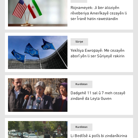
Rojnameyek: Ji ber aloziyên
rêveberiya Amerîkayê cezayên li
ser Îranê hatin rawestandin
Rojnameyek: Ji ber aloziyên rêveberiya Amerîkayê cezayê
Sûriye
Yekîtiya Ewropayê: Me cezayên
aborî yên li ser Sûriyeyê rakirin
Yekîtiya Ewropayê: Me cezayên aborî yên li ser Sûriyeyê 
Kurdistan
Dadgehê 11 sal û 7 meh cezayê
zindanê da Leyla Guven
Dadgehê 11 sal û 7 meh cezayê zindanê da Leyla Guven
Kurdistan
Li Bedlîsê 4 polîs bi zindanîkirina