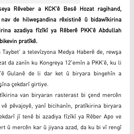
eya Rêveber a KCK'ê Besê Hozat ragihand,
nav de hilweşandina rêxistinê û bidawîkirina
irina azadiya fîzîkî ya Rêberê PKK'ê Abdullah
bikevin pratîkê.
 Taybet' a televîzyona Medya Haberê de, rewşa
zat da zanîn ku Kongreya 12'emîn a PKK'ê, ku li
ê Gulanê de li dar ket û biryara bingehîn a
na çekdarî girtiye.
atîkirina van biryaran rasterast bi çend mercên
vê pêvajoyê, yanî bicihanîn, pratîkirina biryara
kdarî jî tenê bi azadiya fîzîkî ya Rêber Apo ve
rt û mercên kar û jiyana azad, da ku bi vî rengî