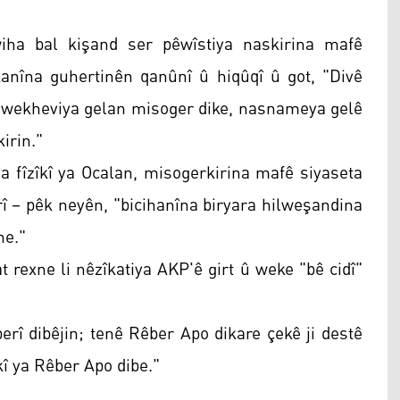
ha bal kişand ser pêwîstiya naskirina mafê
anîna guhertinên qanûnî û hiqûqî û got, "Divê
 wekheviya gelan misoger dike, nasnameya gelê
irin."
a fîzîkî ya Ocalan, misogerkirina mafê siyaseta
î – pêk neyên, "bicihanîna biryara hilweşandina
ne."
 rexne li nêzîkatiya AKP'ê girt û weke "bê cidî"
erî dibêjin; tenê Rêber Apo dikare çekê ji destê
îkî ya Rêber Apo dibe."