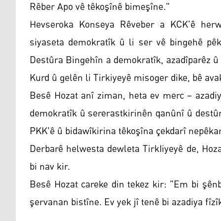
Rêber Apo vê têkoşînê bimeşîne."
Hevseroka Konseya Rêveber a KCK'ê herwi
siyaseta demokratîk û li ser vê bingehê pêk
Destûra Bingehîn a demokratîk, azadîparêz û
Kurd û gelên li Tirkiyeyê misoger dike, bê avak
Besê Hozat anî ziman, heta ev merc – azadiy
demokratîk û sererastkirinên qanûnî û destûr
PKK'ê û bidawîkirina têkoşîna çekdarî nepêka
Derbarê helwesta dewleta TirkIiyeyê de, Hozat
bi nav kir.
Besê Hozat careke din tekez kir: "Em bi şênb
şervanan bistîne. Ev yek jî tenê bi azadiya fîz