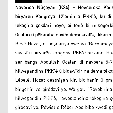
Navenda Nûçeyan (K24) – Hevseroka Kons
biryarên Kongreya 12'emîn a PKK'ê, ku di 
têkoşîna çekdarî heye, bi tenê bi misogerk
Ocalan û pêkanîna gavên demokratîk, dikarin 
Besê Hozat, di beşdariya xwe ya 'Bernameya
siyasî û biryarên kongreya PKK'ê nirxand. Ho
ser banga Abdullah Ocalan di navbera 5-7'
hilweşandina PKK'ê û bidawîkirina dema têkoşî
Lêbelê, Hozat destnîşan kir, bicihanîn û pr
bingehîn ve girêdayî ye. Wê got: "Rêvebirina 
hilweşandin PKK'ê, rawestandina têkoşîna çe
girêdayî ye. Pêwîst e Rêber Apo bibe xwedî şe