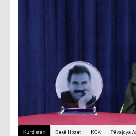
Kurdistan
Besê Hozat
KCK
Pêvajoya A