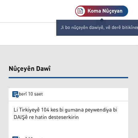
Koma Nûçeyan
Ji bo nûçeyên dawiyê, vê derê bitikîne
Nûçeyên Dawî
berî 10 saet
Li Tirkiyeyê 104 kes bi gumana peywendiya bi
DAIŞê re hatin desteserkirin