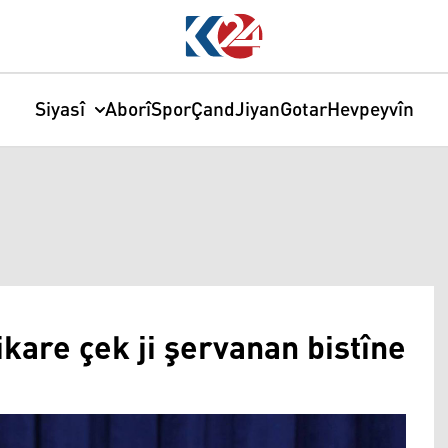
Siyasî
Aborî
Spor
Çand
Jiyan
Gotar
Hevpeyvîn
kare çek ji şervanan bistîne