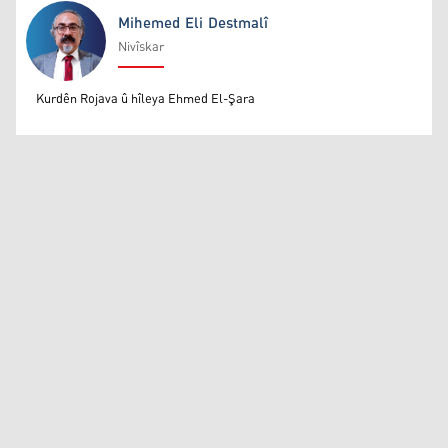
Mihemed Eli Destmalî
Nivîskar
Mihemed Eli Destmalî
Kurdên Rojava û hîleya Ehmed El-Şara