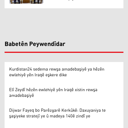
Babetên Peywendîdar
Kurdistan24 sedema rewşa amadebaşiyê ya hêzên
ewlehiyê yên Iraqê eşkere dike
Elî Zeydî hêzên ewlehiyê yên Iraqê xistin rewşa
amadebaşiyê
Dijwar Fayeq bo Parêzgarê Kerkûkê: Daxuyaniya te
şaşiyeke stratejî ye û madeya 140ê zindî ye