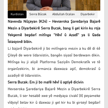
Kurdistan
Serra Bûcak
Abdullah Ocalan
Diyarbekir
Navenda Nûçeyan (K24) – Hevseroka Şaredariya Bajarê
Mezin a Diyarbekirê Serra Bucak, bang li gel kirin ku roja
Yekşemê beşdarî mitînga "Hêvî û Azadî" ya li Qada
Îstasyonê bibin.
Li bajarê Diyarbekirê ji bo mitîngera mezin a ku dê di 4ê
Çileyê de were lidarxistin, bangên siyasî berdewam dikin.
Mitînga ku ji aliyê Platforma Saziyên Demokratîk ve tê
organîzekirin, bi armanca daxwaza aştî, demokrasî û
azadiyê tê lidarxistin.
Serra Bucak: Em ji bo mafê hêvî û aştiyê dicivin
Hevseroka Şaredariya Bajarê Mezin a Diyarbekirê Serra
Bucak, li ser hesabê xwe yê medyaya civakî (X) peyameke
vîdyoyî belav kir û daxwaz ji gel kir ku bi girseyî beşdarî