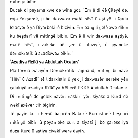
mitîngê bibin.
Bucak di peyama xwe de wiha got: "Em ê di 4ê Çileyê de,
roja Yekşemê, ji bo daxwaza mafê hêvî û aştiyê li Qada
Îstasyonê ya Diyarbekirê bicivin. Em bang li gelê xwe dikin
ku beşdarî vê mitîngê bibin. Em ê li wir daxwaza aştiyê,
mafê hêvî, civakeke bê şer û aloziyê, û jiyaneke
demokratîk û azadîxwaz bikin."
‘Azadiya fîzîkî ya Abdullah Ocalan’
Platforma Saziyên Demokratîk ragihand, mitîng bi navê
"Hêvî û Azadî" tê lidarxistin û yek ji daxwazên sereke yên
çalakiyê azadiya fîzîkî ya Rêberê PKKê Abdullah Ocalan e.
Di mitîngê de gelek navên naskirî yên siyaseta Kurd dê
wekî axêver cih bigirin.
Tê payîn ku ji hemû bajarên Bakurê Kurdistanê beşdarî
mitîngê bibin û peyameke xurt a siyasî ji bo çareseriya
doza Kurd û aştiya civakî were dayîn.