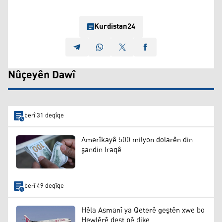
Kurdistan24
Nûçeyên Dawî
berî 31 deqîqe
Amerîkayê 500 milyon dolarên din
şandin Iraqê
berî 49 deqîqe
Hêla Asmanî ya Qeterê geştên xwe bo
Hewlêrê dest pê dike