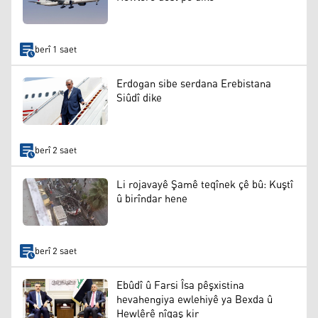
berî 1 saet
Erdogan sibe serdana Erebistana
Siûdî dike
berî 2 saet
Li rojavayê Şamê teqînek çê bû: Kuştî
û birîndar hene
berî 2 saet
Ebûdî û Farsi Îsa pêşxistina
hevahengiya ewlehiyê ya Bexda û
Hewlêrê nîqaş kir