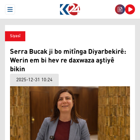
Open Menu
Siyasî
Serra Bucak ji bo mitînga Diyarbekirê:
Werin em bi hev re daxwaza aştiyê
bikin
2025-12-31 10:24