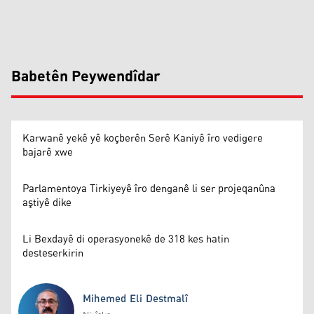
Babetên Peywendîdar
Karwanê yekê yê koçberên Serê Kaniyê îro vedigere
bajarê xwe
Parlamentoya Tirkiyeyê îro denganê li ser projeqanûna
aştiyê dike
Li Bexdayê di operasyonekê de 318 kes hatin
desteserkirin
Mihemed Eli Destmalî