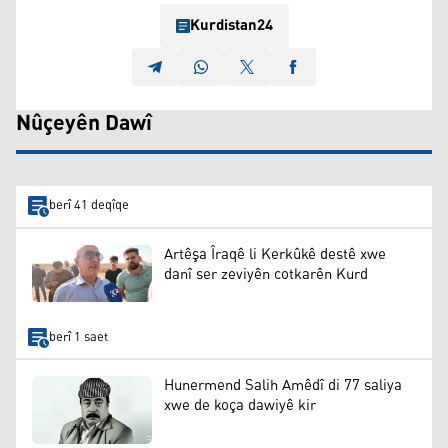
Kurdistan24
Nûçeyên Dawî
berî 41 deqîqe
Artêşa Îraqê li Kerkûkê destê xwe
danî ser zeviyên cotkarên Kurd
berî 1 saet
Hunermend Salih Amêdî di 77 saliya
xwe de koça dawiyê kir