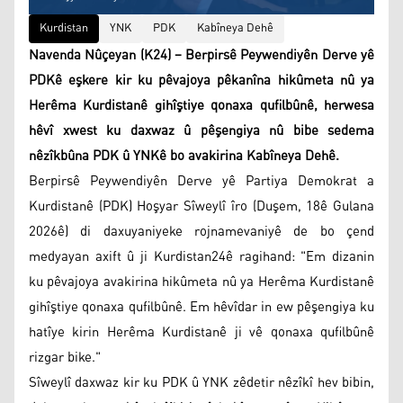
Kurdistan
YNK
PDK
Kabîneya Dehê
Navenda Nûçeyan (K24) – Berpirsê Peywendiyên Derve yê
PDKê eşkere kir ku pêvajoya pêkanîna hikûmeta nû ya
Herêma Kurdistanê gihîştiye qonaxa qufilbûnê, herwesa
hêvî xwest ku daxwaz û pêşengiya nû bibe sedema
nêzîkbûna PDK û YNKê bo avakirina Kabîneya Dehê.
Berpirsê Peywendiyên Derve yê Partiya Demokrat a
Kurdistanê (PDK) Hoşyar Sîweylî îro (Duşem, 18ê Gulana
2026ê) di daxuyaniyeke rojnamevaniyê de bo çend
medyayan axift û ji Kurdistan24ê ragihand: "Em dizanin
ku pêvajoya avakirina hikûmeta nû ya Herêma Kurdistanê
gihîştiye qonaxa qufilbûnê. Em hêvîdar in ew pêşengiya ku
hatîye kirin Herêma Kurdistanê ji vê qonaxa qufilbûnê
rizgar bike."
Sîweylî daxwaz kir ku PDK û YNK zêdetir nêzîkî hev bibin,