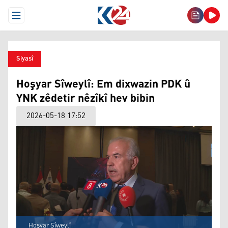
Open Menu
Siyasî
Hoşyar Sîweylî: Em dixwazin PDK û
YNK zêdetir nêzîkî hev bibin
2026-05-18 17:52
Hoşyar Sîweylî