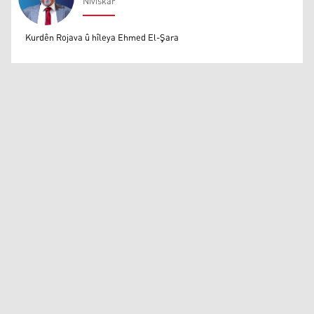
Nivîskar
Mihemed Eli Destmalî
Kurdên Rojava û hîleya Ehmed El-Şara