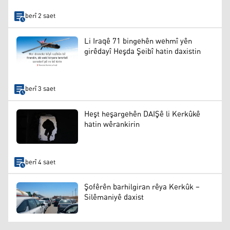
berî 2 saet
Li Iraqê 71 bingehên wehmî yên
girêdayî Heşda Şeibî hatin daxistin
berî 3 saet
Heşt heşargehên DAIŞê li Kerkûkê
hatin wêrankirin
berî 4 saet
Şofêrên barhilgiran rêya Kerkûk –
Silêmaniyê daxist