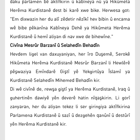
daku parlamen bê aktîfkirin û kabîneya nû ya Hikûmeta
Herêma Kurdistanê dest bi karê xwe bike. Herwesa got:
"Em dixwazin her du alî zêdetir nêzîkî hev bibin û encama
wê bibe pêkanîna Kabîneya Dehê ya Hikûmeta Herêma
Kurdistanê û hemî aliyan di nav xwe de bihewîne."
Civîna Mesrûr Barzanî û Selahedîn Behadîn
Hevdem ligel van daxuyaniyan, her îro Duşemê, Serokê
Hikûmeta Herêma Kurdistanê Mesrûr Barzanî li Hewlêrê
pêşwaziya Emîndarê Giştî yê Yekgirtûya Îslamî ya
Kurdistanê Selahedîn Mihemed Behadîn kir.
Di wê civînê de, rewşa giştî ya Herêma Kurdistanê, Iraq û
guhertinên dawiyê yên deverê hatin nîqaşkirin. Li gorî
zanyaran, her du aliyan tekez li ser giringiya aktîfkirina
Parlamena Kurdistanê û sazî û dezgehên qanûnî û destûrî
yên Herêma Kurdistanê kir.