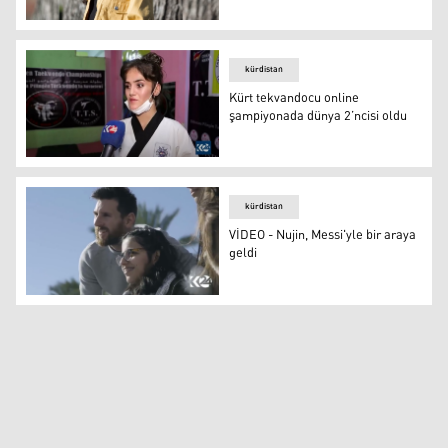
Afrinli Kürt kızın başarısı Alman medyasında
kürdistan
Kürt tekvandocu online
şampiyonada dünya 2’ncisi oldu
Kürt tekvandocu online şampiyonada dünya 2’ncisi oldu
kürdistan
VİDEO - Nujin, Messi'yle bir araya
geldi
VİDEO - Nujin, Messi'yle bir araya geldi