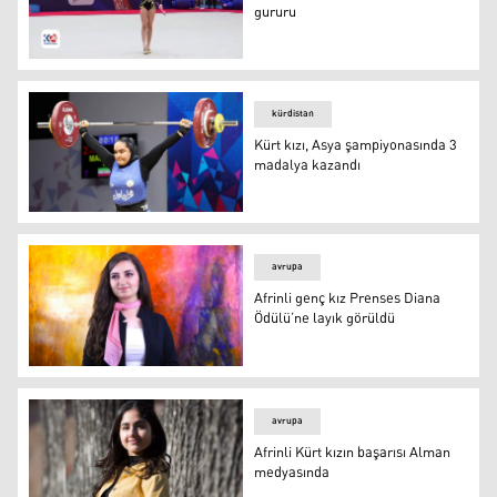
gururu
Sofia Babaeva
kürdistan
Kürt kızı, Asya şampiyonasında 3
madalya kazandı
Rojhilatlı halterci Kijan Maksudi
avrupa
Afrinli genç kız Prenses Diana
Ödülü’ne layık görüldü
Afrinli genç kız Prenses Diana Ödülü’ne layık görüldü
avrupa
Afrinli Kürt kızın başarısı Alman
medyasında