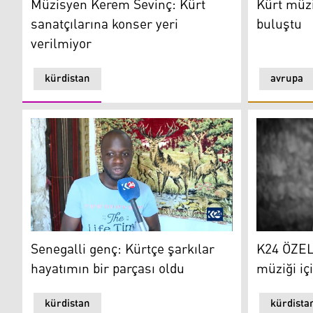
Müzisyen Kerem Sevinç: Kürt
Kürt müzi
sanatçılarına konser yeri
buluştu
verilmiyor
kürdistan
avrupa
Senegalli genç: Kürtçe şarkılar hayatımın bir parçası 
K24 ÖZEL -
Senegalli genç: Kürtçe şarkılar
K24 ÖZEL
hayatımın bir parçası oldu
müziği iç
kürdistan
kürdista