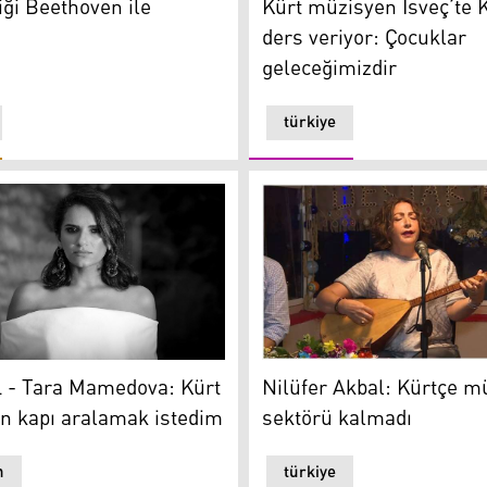
ği Beethoven ile
Kürt müzisyen İsveç’te 
ders veriyor: Çocuklar
geleceğimizdir
türkiye
Nilüfer Akbal: Kürtçe müzi
oldu
 Tara Mamedova: Kürt müziği için kapı aralamak istedim
Nilüfer Akbal: Kürtçe m
 - Tara Mamedova: Kürt
sektörü kalmadı
in kapı aralamak istedim
n
türkiye