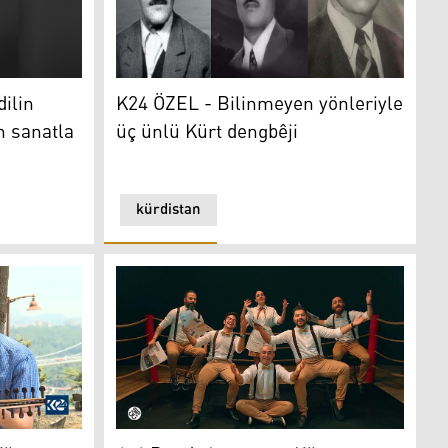
Dengbêjler
ilin
K24 ÖZEL - Bilinmeyen yönleriyle
en sanatla
üç ünlü Kürt dengbêji
kürdistan
çe ders veriyor: Çocuklar geleceğimizdir
4x4 Band (Çar Bi Çar) müzik grubu