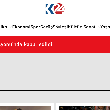
tika
Ekonomi
Spor
Görüş
Söyleşi
Kültür-Sanat
Yaş
syonu'nda kabul edildi