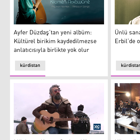
Ayfer Düzdaş’tan yeni albüm: Kültürel birikim kaydedil
Ünlü sanat
Ayfer Düzdaş’tan yeni albüm:
Ünlü sana
Kültürel birikim kaydedilmezse
Erbil’de 
anlatıcısıyla birlikte yok olur
kürdistan
kürdista
Müzisyen Kerem Sevinç: Kürt sanatçılarına konser yer
Kürt müziğ