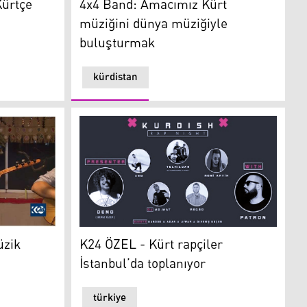
Kürtçe
4x4 Band: Amacımız Kürt
müziğini dünya müziğiyle
buluşturmak
kürdistan
k sektörü kalmadı
K24 ÖZEL - Kürt rapçiler İstanbul’da toplanı
üzik
K24 ÖZEL - Kürt rapçiler
İstanbul’da toplanıyor
türkiye