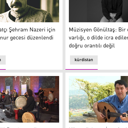
mezse anlatıcısıyla birlikte yok olur
çı Şehram Nazeri için Erbil’de onur gecesi düzenlendi
Ali Doğan Gönültaş
tçı Şehram Nazeri için
Müzisyen Gönültaş: Bir d
onur gecesi düzenlendi
varlığı, o dilde icra edil
doğru orantılı değil
n
kürdistan
i verilmiyor
i Beethoven ile buluştu
Kürt müzisyen İsveç’te Kürt