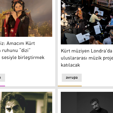
yen Nergis Aziz
ziz: Amacım Kürt
Kürt müziyen Londra'da bir 
 ruhunu “dizi”
Kürt müziyen Londra'da 
n sesiyle birleştirmek
uluslararası müzik proj
katılacak
n
avrupa