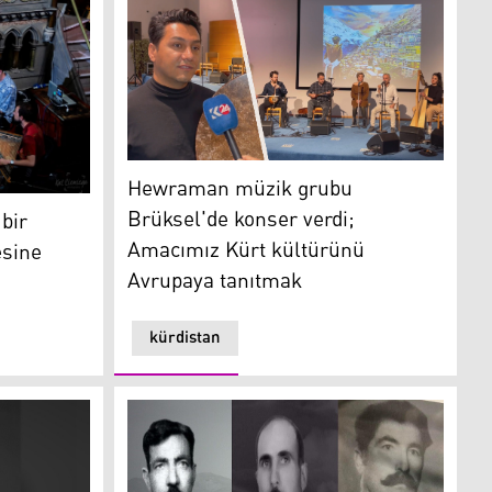
Hewraman müzik grubu Brüksel'de konser v
Hewraman müzik grubu
uluslararası müzik projesine katılacak
Brüksel'de konser verdi;
bir
Amacımız Kürt kültürünü
esine
Avrupaya tanıtmak
kürdistan