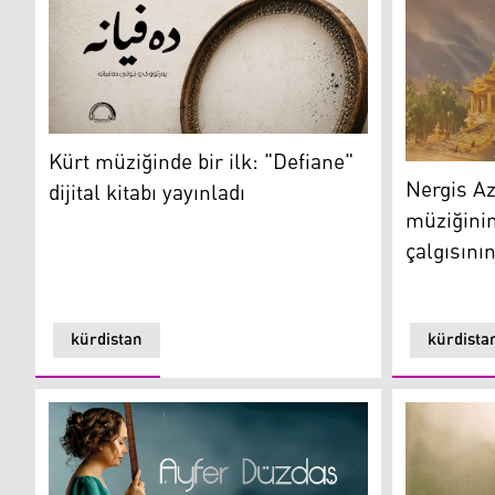
Kürt müziğinde bir ilk: "Defiane" dijital kitabı yayınladı
Kürt müziğinde bir ilk: "Defiane"
Kürt müzis
Nergis A
dijital kitabı yayınladı
müziğinin
çalgısını
kürdistan
kürdista