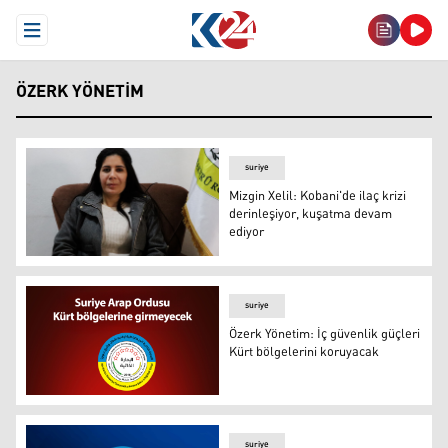
Open Menu
ÖZERK YÖNETIM
suriye
Mizgin Xelil: Kobani'de ilaç krizi
derinleşiyor, kuşatma devam
ediyor
Mizgin Xelil (FOTO- Arşiv)
suriye
Özerk Yönetim: İç güvenlik güçleri
Kürt bölgelerini koruyacak
Özerk Yönetim: İç güvenlik güçleri Kürt bölgelerini koru
suriye