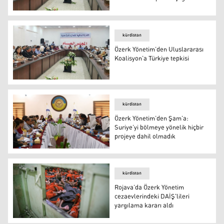
Rojava’daki Özerk Yönetim’den DAİŞ’lilerin çocukları içi
kürdistan
Özerk Yönetim’den Uluslararası
Koalisyon’a Türkiye tepkisi
Özerk Yönetim’den Uluslararası Koalisyon’a Türkiye tepk
kürdistan
Özerk Yönetim’den Şam’a:
Suriye’yi bölmeye yönelik hiçbir
projeye dahil olmadık
Özerk Yönetim’den Şam’a: Suriye’yi bölmeye yönelik hiçb
kürdistan
Rojava’da Özerk Yönetim
cezaevlerindeki DAİŞ'lileri
yargılama kararı aldı
Haseke