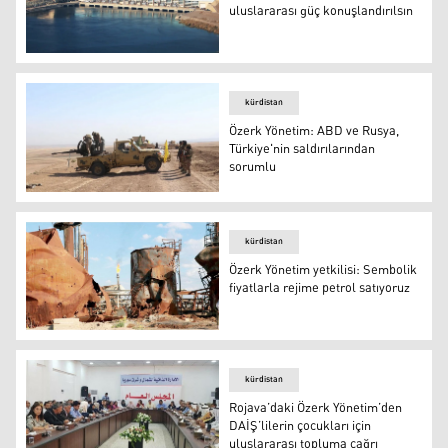
uluslararası güç konuşlandırılsın
Tişrin Barajı
kürdistan
Özerk Yönetim: ABD ve Rusya,
Türkiye'nin saldırılarından
sorumlu
Suriye Demokratik Güçleri
kürdistan
Özerk Yönetim yetkilisi: Sembolik
fiyatlarla rejime petrol satıyoruz
Deyr ez-Zor’un doğu kırsalındaki Ömer petrol sahası (Fot
kürdistan
Rojava’daki Özerk Yönetim’den
DAİŞ’lilerin çocukları için
uluslararası topluma çağrı