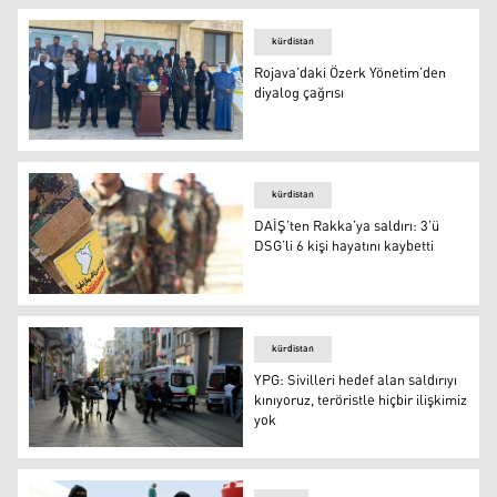
kürdistan
Rojava’daki Özerk Yönetim’den
diyalog çağrısı
Rojava’daki Özerk Yönetim’den diyalog çağrısı
kürdistan
DAİŞ’ten Rakka’ya saldırı: 3’ü
DSG’li 6 kişi hayatını kaybetti
DAİŞ’ten Rakka’ya saldırı: 3’ü DSG’li 6 kişi hayatını kaybe
kürdistan
YPG: Sivilleri hedef alan saldırıyı
kınıyoruz, teröristle hiçbir ilişkimiz
yok
YPG: Sivilleri hedef alan saldırıyı kınıyoruz, teröristle hiç