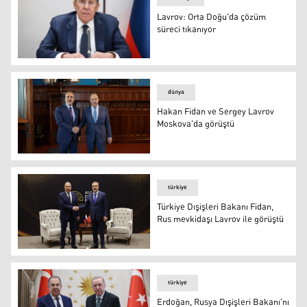
Lavrov: Orta Doğu'da çözüm
süreci tıkanıyor
Lavrov: Orta Doğu'da çözüm süreci tıkanıyor
dünya
Hakan Fidan ve Sergey Lavrov
Moskova'da görüştü
FOTO-AA
türkiye
Türkiye Dışişleri Bakanı Fidan,
Rus mevkidaşı Lavrov ile görüştü
Lavrov ve Fidan (FOTO-AA)
türkiye
Erdoğan, Rusya Dışişleri Bakanı'nı