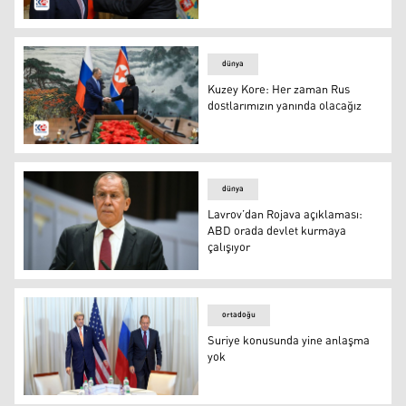
Rusya Dışişleri Bakanı Sergey Lavrov ve Zelimkhan Mut
dünya
Kuzey Kore: Her zaman Rus
dostlarımızın yanında olacağız
Rusya Dışişleri Bakanı Sergey Lavrov ve Kuzey Kore Dış
dünya
Lavrov’dan Rojava açıklaması:
ABD orada devlet kurmaya
çalışıyor
Rusya Dışişleri Bakanı Sergey Lavrov
ortadoğu
Suriye konusunda yine anlaşma
yok
Suriye konusunda yine anlaşma yok