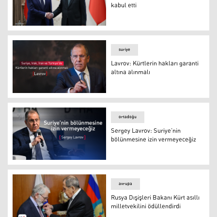
kabul etti
Türkiye Cumhurbaşkanı Recep Tayyip Erdoğan ve Rusya D
suriye
Lavrov: Kürtlerin hakları garanti
altına alınmalı
Rusya Dışişleri Bakanı Sergey Lavrov
ortadoğu
Sergey Lavrov: Suriye’nin
bölünmesine izin vermeyeceğiz
Rusya Dışişleri Bakanı Sergey Lavrov
avrupa
Rusya Dışişleri Bakanı Kürt asıllı
milletvekilini ödüllendirdi