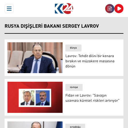
Open Menu
RUSYA DIŞIŞLERI BAKANI SERGEY LAVROV
dünya
Lavrov: Tehdit dilini bir kenara
bırakın ve müzakere masasına
dönün
Lavrov: Tehdit dilini bir kenara bırakın ve müzakere ma
türkiye
Fidan ve Lavrov: "Savaşın
uzaması küresel riskleri artırıyor"
Fidan ve Lavrov: "Savaşın uzaması küresel riskleri artırı
ortadoğu