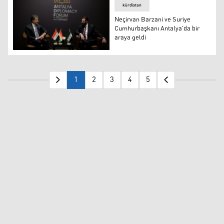
kürdistan
Neçirvan Barzani ve Suriye
Cumhurbaşkanı Antalya'da bir
araya geldi
Kürdistan Bölgesi Başkanı Neçirvan Barzani ve Suriye
1
2
3
4
5