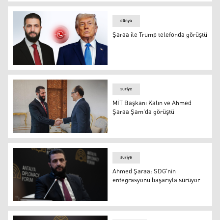
Suriye Cumhurbaşkanı Ahmed Şaraa
dünya
Şaraa ile Trump telefonda görüştü
Şaraa ile Trump telefonda görüştü
suriye
MİT Başkanı Kalın ve Ahmed
Şaraa Şam'da görüştü
MİT Başkanı Kalın ve Ahmed Şaraa Şam'da görüştü
suriye
Ahmed Şaraa: SDG'nin
entegrasyonu başarıyla sürüyor
Ahmed Şaraa: SDG'nin entegrasyonu başarıyla sürüyor