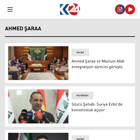
Open Menu
AHMED ŞARAA
suriye
Ahmed Şaraa ve Mazlum Abdi
entegrasyon sürecini görüştü
Ahmed Şaraa ve Mazlum Abdi entegrasyon sürecini gör
kürdistan
Sözcü Şehab: Suriye Erbil’de
konsolosluk açıyor
Sözcü Şehab: Suriye Erbil’de konsolosluk açıyor
suriye