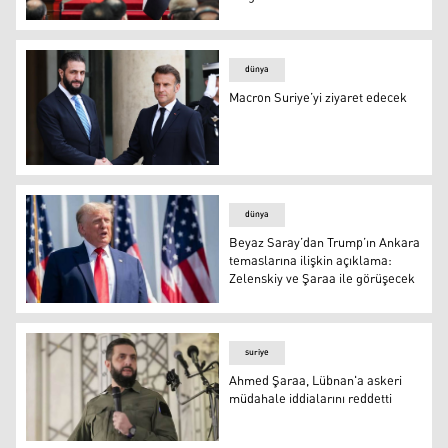
Fransa Cumhurbaşkanı Emmanuel Macron ve Suriye C
dünya
Macron Suriye’yi ziyaret edecek
Ahmed Şaraa ile Emmanuel Macron
dünya
Beyaz Saray’dan Trump’ın Ankara
temaslarına ilişkin açıklama:
Zelenskiy ve Şaraa ile görüşecek
Beyaz Saray’dan Trump’ın Ankara temaslarına ilişkin aç
suriye
Ahmed Şaraa, Lübnan'a askeri
müdahale iddialarını reddetti