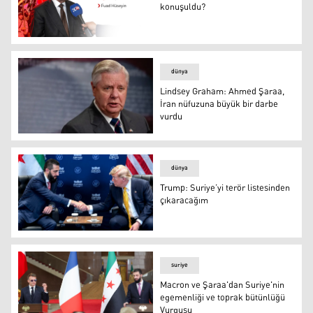
konuşuldu?
Fuad Hüseyin
dünya
Lindsey Graham: Ahmed Şaraa,
İran nüfuzuna büyük bir darbe
vurdu
Lindsey Graham
dünya
Trump: Suriye’yi terör listesinden
çıkaracağım
Trump: Suriye’yi terör listesinden çıkaracağım
suriye
Macron ve Şaraa'dan Suriye'nin
egemenliği ve toprak bütünlüğü
Vurgusu