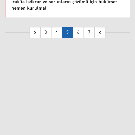
Irak’ta istikrar ve sorunların çözümü için hükümet
hemen kurulmalı
3
4
5
6
7