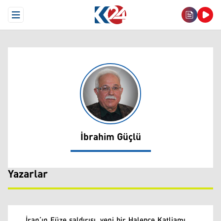
Open Menu
İbrahim Güçlü
İbrahim Güçlü
Yazarlar
İran’ın Füze saldırısı, yeni bir Halepçe Katliamı