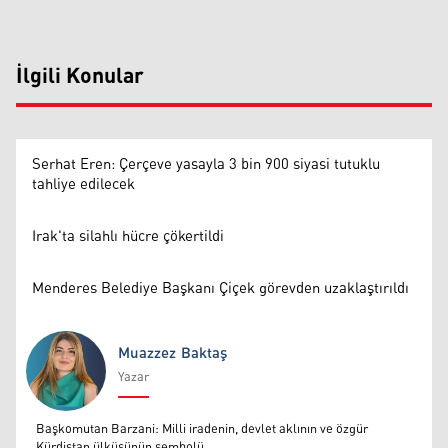
İlgili Konular
Serhat Eren: Çerçeve yasayla 3 bin 900 siyasi tutuklu
tahliye edilecek
Irak'ta silahlı hücre çökertildi
Menderes Belediye Başkanı Çiçek görevden uzaklaştırıldı
Muazzez Baktaş
Yazar
Muazzez Baktaş
Başkomutan Barzani: Milli iradenin, devlet aklının ve özgür
Kürdistan ülküsünün sembolü