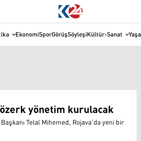
tika
Ekonomi
Spor
Görüş
Söyleşi
Kültür-Sanat
Yaş
ir özerk yönetim kurulacak
 Başkanı Telal Mihemed, Rojava’da yeni bir