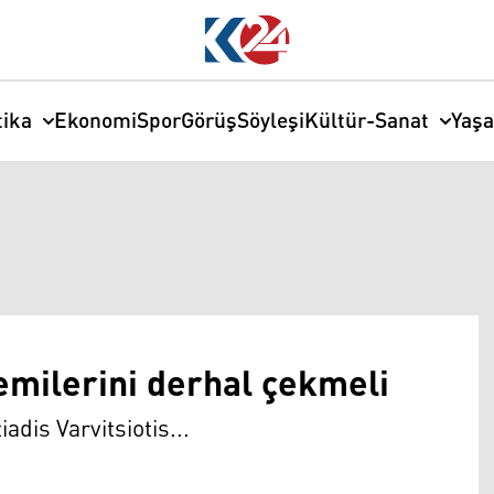
tika
Ekonomi
Spor
Görüş
Söyleşi
Kültür-Sanat
Yaş
emilerini derhal çekmeli
adis Varvitsiotis...