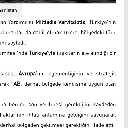
nanistan
kan Yardımcısı
Miltiadis Varvitsiotis
, Türkiye'nin
bulunanlar da dahil olmak üzere, bölgedeki tüm
ni söyledi.
Komitesi'nde
Türkiye
'yle ilişkilerin ele alındığı bir
siotis,
Avrupa
'nın egemenliğinin ve stratejik
erek "
AB
, derhal bölgede kendisine uygun olan
sına hemen son verilmesi gerektiğini kaydeden
 haklarının ihlali anlamına geldiğini savunarak
erhal bölgeden çekilmesi gerektiğini ifade etti.