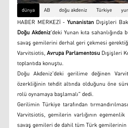
dünya
AB
doğu akdeniz
Türkiye
yu
HABER MERKEZİ -
Yunanistan
Dışişleri Ba
Doğu Akdeniz
'deki Yunan kıta sahanlığında 
savaş gemilerini derhal geri çekmesi gerektiği
Varvitsiotis,
Avrupa Parlamentosu
Dışişleri 
toplantıda konuştu.
Doğu Akdeniz'deki gerilime değinen Varvit
özerkliğinin tehdit altında olduğunu öne sür
rolü oynamaya başlamalı" dedi.
Gerilimin Türkiye tarafından tırmandırılma
Varvitsiotis, gemilerin varlığının egemenlik
savaş gemileri de dahil tüm Türk gemilerinin d