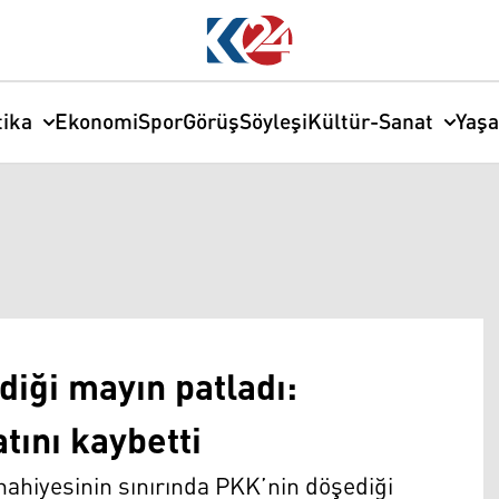
tika
Ekonomi
Spor
Görüş
Söyleşi
Kültür-Sanat
Yaş
iği mayın patladı:
tını kaybetti
nahiyesinin sınırında PKK’nin döşediği