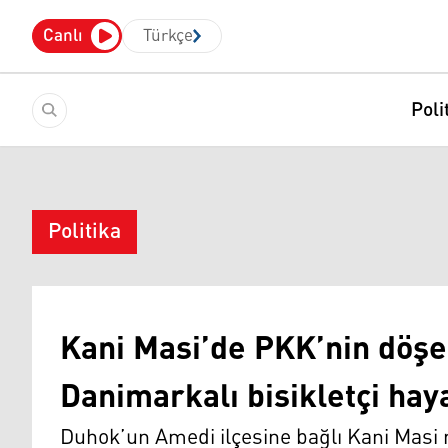
Canlı
Türkçe
Poli
Politika
Kani Masi’de PKK’nin döşed
Danimarkalı bisikletçi haya
Duhok’un Amedi ilçesine bağlı Kani Masi 