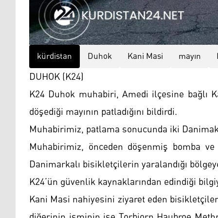
kürdistan
Duhok
Kani Masi
mayın
DUHOK (K24)
K24 Duhok muhabiri, Amedi ilçesine bağlı Ka
döşediği mayının patladığını bildirdi.
Muhabirimiz, patlama sonucunda iki Danimakalı
Muhabirimiz, önceden döşenmiş bomba ve ma
Danimarkalı bisikletçilerin yaralandığı bölgeye
K24’ün güvenlik kaynaklarından edindiği bilgiye
Kani Masi nahiyesini ziyaret eden bisikletçil
diğerinin isminin ise Torbjorn Haubroe Meth