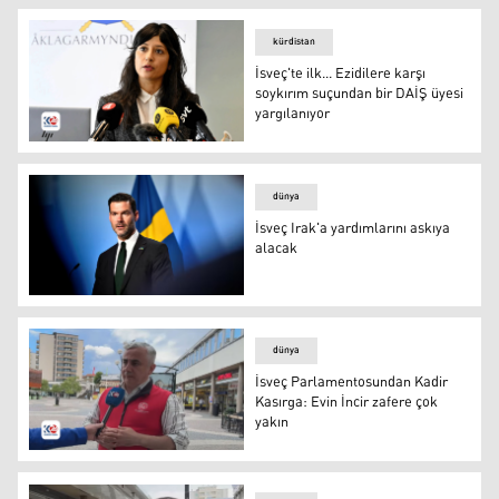
kürdistan
İsveç'te ilk... Ezidilere karşı
soykırım suçundan bir DAİŞ üyesi
yargılanıyor
İsveç'te ilk... Ezidilere karşı soykırım suçundan bir DAİŞ 
dünya
İsveç Irak'a yardımlarını askıya
alacak
İsveç Uluslararası Kalkınma İş birliği ve Dış Ticaret Bak
dünya
İsveç Parlamentosundan Kadir
Kasırga: Evin İncir zafere çok
yakın
İsveç Parlamentosundan Kadir Kasırga: Evin İncir zafere