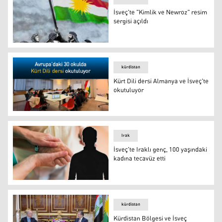
İsveç'te "Kimlik ve Newroz" resim
sergisi açıldı
İsveç'te "Kimlik ve Newroz" resim sergisi açıldı
kürdistan
Kürt Dili dersi Almanya ve İsveç'te
okutuluyor
Kürt Dili dersi Almanya ve İsveç'te okutuluyor
Irak
İsveç'te Iraklı genç, 100 yaşındaki
kadına tecavüz etti
İsveç'te Iraklı genç, 100 yaşındaki kadına tecavüz etti
kürdistan
Kürdistan Bölgesi ve İsveç