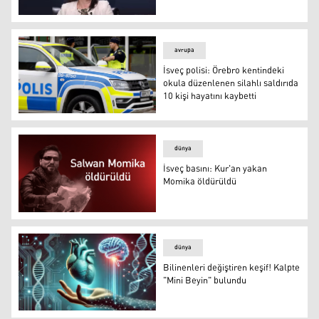
Ann Linde: Kürtlerin Orta Doğu'daki rolü büyük
avrupa
İsveç polisi: Örebro kentindeki
okula düzenlenen silahlı saldırıda
10 kişi hayatını kaybetti
İsveç polisi
dünya
İsveç basını: Kur'an yakan
Momika öldürüldü
İsveç basını: Kur'an yakan Momika öldürüldü
dünya
Bilinenleri değiştiren keşif! Kalpte
"Mini Beyin" bulundu
Bilinenleri değiştiren keşif! Kalpte "Mini Beyin" bulundu