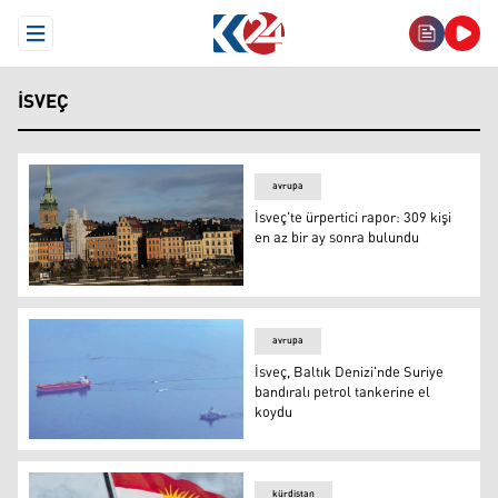
Open Menu
İSVEÇ
avrupa
İsveç'te ürpertici rapor: 309 kişi
en az bir ay sonra bulundu
FOTO- Reuters
avrupa
İsveç, Baltık Denizi'nde Suriye
bandıralı petrol tankerine el
koydu
İsveç, Baltık Denizi'nde Suriye bandıralı petrol tankerine
kürdistan