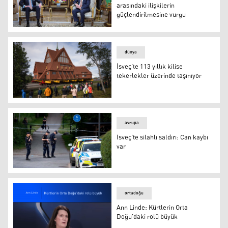
arasındaki ilişkilerin
güçlendirilmesine vurgu
Kürdistan Bölgesi ve İsveç arasındaki ilişkilerin güçlend
dünya
İsveç’te 113 yıllık kilise
tekerlekler üzerinde taşınıyor
İsveç’te 113 yıllık kilise tekerlekler üzerinde taşınıyor
avrupa
İsveç'te silahlı saldırı: Can kaybı
var
İsveç'te silahlı saldırı: Can kaybı var
ortadoğu
Ann Linde: Kürtlerin Orta
Doğu'daki rolü büyük