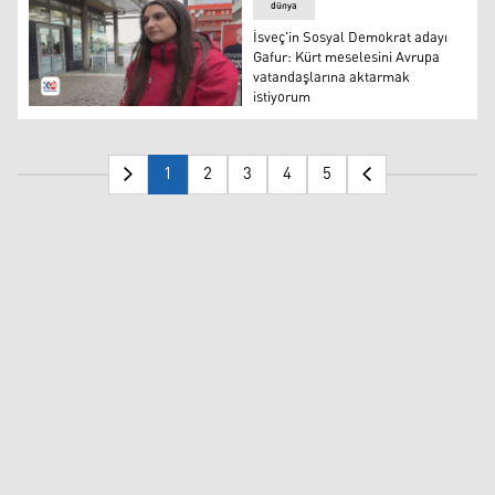
dünya
İsveç'in Sosyal Demokrat adayı
Gafur: Kürt meselesini Avrupa
vatandaşlarına aktarmak
istiyorum
İsveç Sosyal Demokrat Partisi adayı Diyana Gafur
1
2
3
4
5