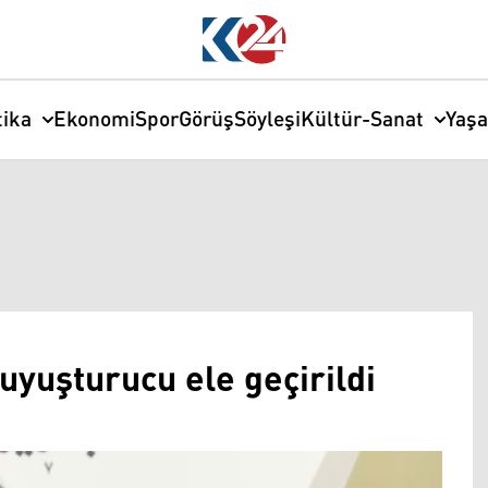
tika
Ekonomi
Spor
Görüş
Söyleşi
Kültür-Sanat
Yaş
uyuşturucu ele geçirildi