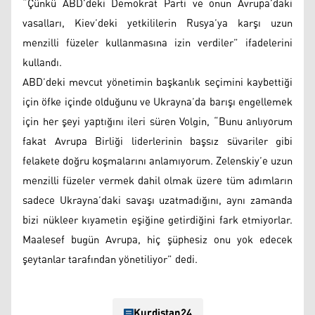
“Çünkü ABD’deki Demokrat Parti ve onun Avrupa’daki
vasalları, Kiev’deki yetkililerin Rusya’ya karşı uzun
menzilli füzeler kullanmasına izin verdiler” ifadelerini
kullandı.
ABD’deki mevcut yönetimin başkanlık seçimini kaybettiği
için öfke içinde olduğunu ve Ukrayna’da barışı engellemek
için her şeyi yaptığını ileri süren Volgin, “Bunu anlıyorum
fakat Avrupa Birliği liderlerinin başsız süvariler gibi
felakete doğru koşmalarını anlamıyorum. Zelenskiy’e uzun
menzilli füzeler vermek dahil olmak üzere tüm adımların
sadece Ukrayna’daki savaşı uzatmadığını, aynı zamanda
bizi nükleer kıyametin eşiğine getirdiğini fark etmiyorlar.
Maalesef bugün Avrupa, hiç şüphesiz onu yok edecek
şeytanlar tarafından yönetiliyor” dedi.
Kurdistan24