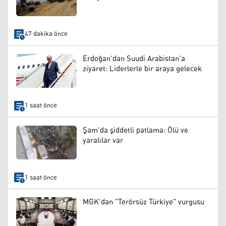
47 dakika önce
Erdoğan'dan Suudi Arabistan'a
ziyaret: Liderlerle bir araya gelecek
1 saat önce
Şam’da şiddetli patlama: Ölü ve
yaralılar var
1 saat önce
MGK'dan "Terörsüz Türkiye" vurgusu