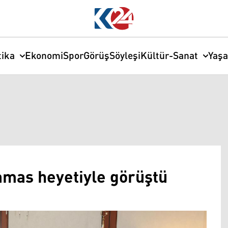
tika
Ekonomi
Spor
Görüş
Söyleşi
Kültür-Sanat
Yaş
amas heyetiyle görüştü