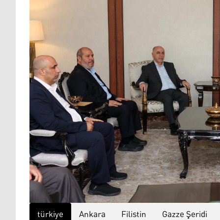
türkiye
Ankara
Filistin
Gazze Şeridi