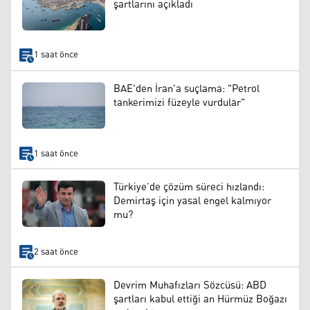
şartlarını açıkladı
1 saat önce
BAE'den İran'a suçlama: "Petrol
tankerimizi füzeyle vurdular"
1 saat önce
Türkiye’de çözüm süreci hızlandı:
Demirtaş için yasal engel kalmıyor
mu?
2 saat önce
Devrim Muhafızları Sözcüsü: ABD
şartları kabul ettiği an Hürmüz Boğazı