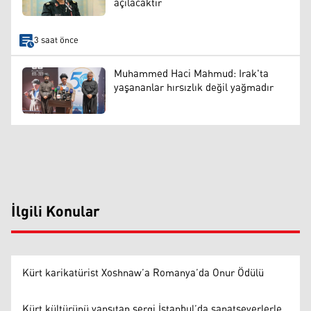
açılacaktır
3 saat önce
Muhammed Haci Mahmud: Irak'ta
yaşananlar hırsızlık değil yağmadır
İlgili Konular
Kürt karikatürist Xoshnaw’a Romanya’da Onur Ödülü
Kürt kültürünü yansıtan sergi İstanbul’da sanatseverlerle