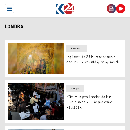
Open Menu
LONDRA
kürdistan
İngiltere'de 25 Kürt sanatçının
eserlerinin yer aldığı sergi açıldı
İngiltere'de 25 Kürt sanatçının eserlerinin yer aldığı sergi
avrupa
Kürt müziyen Londra'da bir
uluslararası müzik projesine
katılacak
Kürt müziyen Londra'da bir uluslararası müzik projesine