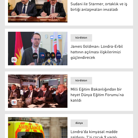
Sudani ile Starmer, ortaklık ve iş
birliği anlaşmaları imzaladı
Irak Başbakanı Muhammed Şiya Sudani ve İngiltere Baş
kürdistan
James Goldman: Londra-Erbil
hattının açılması ilişkilerimizi
güçlendirecek
İngiltere'nin Erbil Başkonsolosu James Goldman
kürdistan
Milli Eğitim Bakanlığından bir
heyet Dünya Eğitim Forumu’na
katıldı
Milli Eğitim Bakanlığından bir heyet Dünya Eğitim Forum
dünya
Londra'da kimyasal madde
saldırısı: 2’si çocuk 9 yaralı