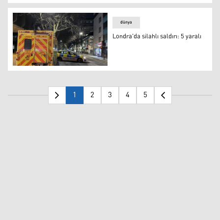
Londra’da Kürt Araştırmaları Konferansı düzenleniyor
dünya
Londra'da silahlı saldırı: 5 yaralı
Londra'da silahlı saldırı: 5 yaralı
1
2
3
4
5