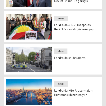
Devlet Bakanı ile görüştü
İçişleri Bakanı Ahmed, İngiltere Güvenlik İşlerinden So
avrupa
Londra'daki Kürt Diasporası
Kerkük'e destek gösterisi yaptı
Londra'daki Kürt Diasporası Kerkük'e destek gösterisi ya
dünya
Londra'da saldırı alarmı
Londra'da saldırı alarmı
avrupa
Londra’da Kürt Araştırmaları
Konferansı düzenleniyor