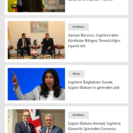
Londra'da kimyasal madde saldırısı: 2’si çocuk 9 yaralı
kürdistan
Saman Berzinci, İngiltere'deki
Kürdistan Bölgesi Temsilciliğini
ziyaret etti
Bakan Berzenci ve beraberindeki heyet Londra'da Kürdista
dünya
İngiltere Başbakanı Sunak,
İçişleri Bakanı'nı görevden aldı
İngiltere Başbakanı Sunak, İçişleri Bakanı'nı görevden al
kürdistan
İçişleri Bakanı Ahmed, İngiltere
Güvenlik İşlerinden Sorumlu