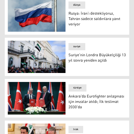
dünya
Rusya: İran'ı destekliyoruz,
Tahran sadece saldırılara yanıt
veriyor
Rusya: İran'ı destekliyoruz, Tahran sadece saldırılara yan
suriye
Suriye'nin Londra Büyükelçiliği 13
yıl sonra yeniden açıldı
Suriye'nin Londra Büyükelçiliği 13 yıl sonra yeniden açıld
türkiye
Ankara'da Eurofighter anlaşması
için imzalar atıldı; İlk teslimat
2030'da
Ankara'da Eurofighter anlaşması için imzalar atıldı; İlk 
Irak