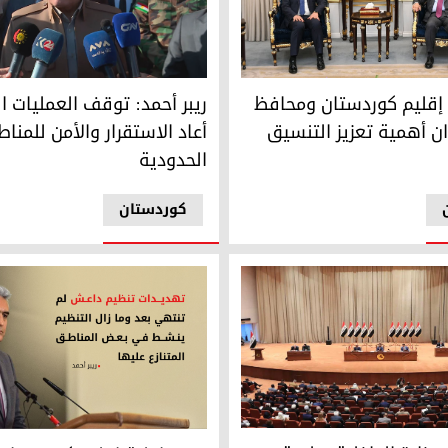
إقليم كوردستان ومحافظ بغداد يؤكدان أهمية تعزيز التنسيق المشت
ريبر أحمد: توقف العمليات القتال
ة إقليم كوردستان ومحافظ
ريبر أحمد: توقف العمليات ال
ان أهمية تعزيز التنسيق
أعاد الاستقرار والأمن للمنا
الحدودية
کوردستان
وضات مع واشنطن
لداخلية بجلسة البرلمان العراقي بعد تمرير 14 وزيراً في حكومة الزيدي
وزير داخلية إقليم كوردستان يؤك