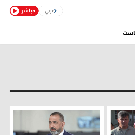
عربي
مباشر
است