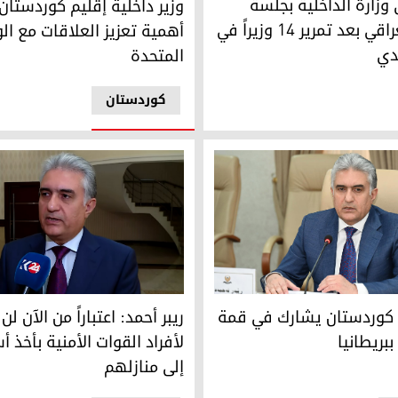
وزارة الداخلية بجلسة
وزير داخلية إقليم كوردستان
البرلمان العراقي بعد تمرير 14 وزيراً في
أهمية تعزيز العلاقات مع الو
دي
المتحدة
کوردستان
كوردستان يشارك في قمة أمن الحدود ببريطانيا
وزير الداخلية في حكومة إقليم ك
ر الشرعية وتحسين أوضاع مواطني الإقليم
ة كوردستان يشارك في قمة
ريبر أحمد: اعتباراً من الآن لن
ببريطانيا
لأفراد القوات الأمنية بأخذ 
إلى منازلهم