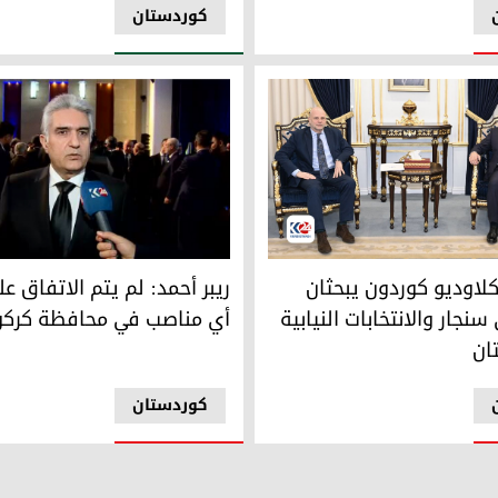
کوردستان
ان مقاطعة بادن فورتمبيرغ الألمانية محترم آراز
ريبر أحمد: لم يتم الاتفاق على
ة في حكومة إقليم كوردستان ريبر أحمد ونائب الممثلة الخاصة للأمين
كلاوديو كوردون يبحثان
ريبر أحمد: لم يتم الاتفاق عل
سنجار والانتخابات النيابية
أي مناصب في محافظة كرك
ان
کوردستان