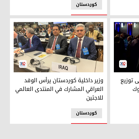
کوردستان
 توزيع أي مناصب في محافظة كركوك
 العام للأمم المتحدة في العراق كلاوديو كوردون
وزير داخلية إقليم كوردستان ريبر أحمد ووزير التربي
ى توزيع
وزير داخلية كوردستان يرأس الوفد
وك
العراقي المشارك في المنتدى العالمي
للاجئين
کوردستان