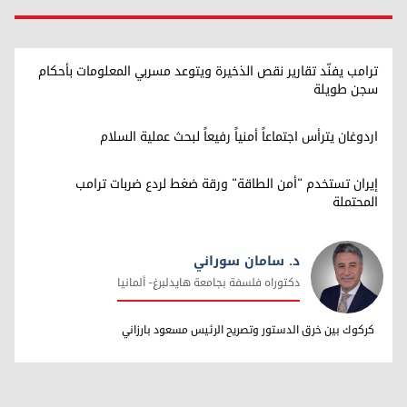
ترامب يفنّد تقارير نقص الذخيرة ويتوعد مسربي المعلومات بأحكام
سجن طويلة
اردوغان يترأس اجتماعاً أمنياً رفيعاً لبحث عملية السلام
إيران تستخدم "أمن الطاقة" ورقة ضغط لردع ضربات ترامب
المحتملة
د. سامان سوراني
دکتوراه فلسفة بجامعة هایدلبرغ- ألمانیا
د. سامان سوراني
کرکوك بین خرق الدستور وتصریح الرئیس مسعود بارزاني