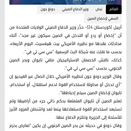
العالم
نبض
وزير الدفاع الصيني
دونغ جون
السعي لإخضاع الصين
أربيل (كوردستان 24)- حذّر وزير الدفاع الصيني الولايات المتحدة من
أن "إخضاع أو ردع أو التدخل في الصين سيكون غير مجد"، أثناء
محادثات عقدها مع نظيره الأمريكي بيت هيغسيث، اليوم الأربعاء،
بحسب ما نقلت عنه شبكة البث الرسمية "سي سي تي في".
كذلك، ناقش الخصمان الاستراتيجيان ملفي تايوان وبحر الصين
الجنوبي، بحسب "سي سي تي في".
وقال الوزير دونغ جون لنظيره الأمريكي خلال اتصال عبر الفيديو إن
"أي تدخل أو محاولة لاستخدام القوة لدعم استقلال، أو استخدام،
تايوان لإخضاع الصين سيتم إحباطها".
تعتبر الصين أن تايوان المتمتعة بحكم ذاتي جزء من أراضيها ولم
تستبعد استخدام القوة لاستعادتها بينما تعد واشنطن المزود الأبرز
للأسلحة إلى الجزيرة وتلتزم الدفاع عنها.
وقال دونغ في حديثه عن بحر الصين الجنوبي إن بكين "تعارض بحزم