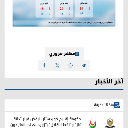
مظفر مزوري
آخر الأخبار
منذ 15 دقيقة
حكومة إقليم كوردستان ترفض قرار "دانة
غاز" و"نفط الهلال" بتزويد بغداد بالغاز دون