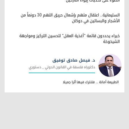
الضوء على تحديات إيواء النازحين
السليمانية.. اعتقال متهم بإشعال حريق التهم 30 دونماً من
الأشجار والبساتين في دوكان
خبراء يحددون قائمة "أغذية العقل" لتحسين التركيز ومواجهة
الشيخوخة
د. فيصل صادق توفيق
دكتوراه فلسفة في القانون الدولي _ دستوري
د. فيصل صادق توفيق
الطبيعة أمانة ... فلنترك فيها أثرا جميلا