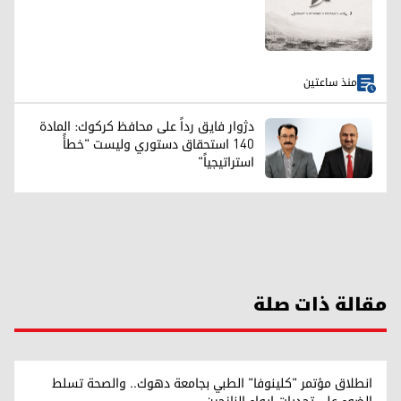
منذ ساعتين
دژوار فايق رداً على محافظ كركوك: المادة
140 استحقاق دستوري وليست "خطأً
استراتيجياً"
مقالة ذات صلة
انطلاق مؤتمر "كلينوفا" الطبي بجامعة دهوك.. والصحة تسلط