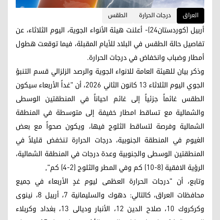
العراق
درجات الحرارة
الطقس
أربيل (كوردستان24)- أعلنت هيئة الأنواء الجوية، اليوم الثلاثاء، عن
تفاصيل حالة الطقس في البلاد للأيام المقبلة، فيما توقعت هطول
أمطار وضباب وانخفاض في درجات الحرارة.
وذكر بيان للهيئة العامة للانواء الجوية والرصد الزلزالي قسم التنبؤ
الجوي اليوم الثلاثاء 13 كانون الثاني 2026، أن "غداً الأربعاء سيكون
الطقس غائماً جزئياً إلى غائم احياناً في المنطقتين الوسطى
والشمالية مع تساقط امطار خفيفة إلى متوسطة في المنطقة
الشمالية وفرصة لتساقط الثلوج فيها، ويكون صحواً مع بعض
الغيوم في المنطقة الجنوبية، درجات الحرارة تنخفض قليلاً في
المنطقتين الوسطى والجنوبية وعدة درجات في المنطقة الشمالية،
الرؤية الافقية (8-10) كم وفي المطر والثلوج (2-4) كم",
وتابع، أن "درجات الحرارة العظمى ليوم غدٍ الأربعاء في جميع
محافظات العراق، كالتالي: دهوك والسليمانية 7، أربيل 8، نينوى
وكركروك 10، صلاح الدين 12، الأنبار وديالى 13، بغداد وكربلاء