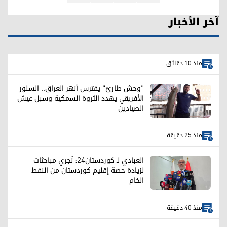
آخر الأخبار
منذ 10 دقائق
"وحش طارئ" يفترس أنهر العراق.. السلور
الأفريقي يهدد الثروة السمكية وسبل عيش
الصيادين
منذ 25 دقيقة
العبادي لـ كوردستان24: نُجري مباحثات
لزيادة حصة إقليم كوردستان من النفط
الخام
منذ 40 دقيقة