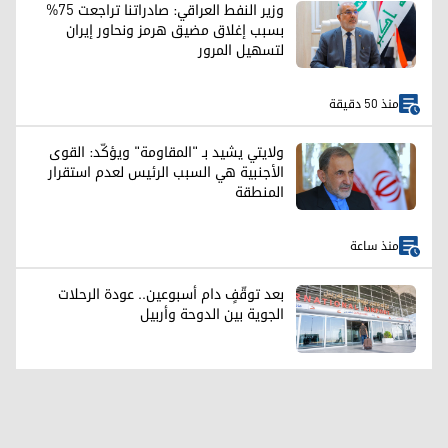
وزير النفط العراقي: صادراتنا تراجعت 75%
بسبب إغلاق مضيق هرمز ونحاور إيران
لتسهيل المرور
منذ 50 دقيقة
ولايتي يشيد بـ "المقاومة" ويؤكّد: القوى
الأجنبية هي السبب الرئيس لعدم استقرار
المنطقة
منذ ساعة
بعد توقّفٍ دام أسبوعين.. عودة الرحلات
الجوية بين الدوحة وأربيل