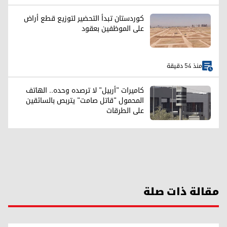
كوردستان تبدأ التحضير لتوزيع قطع أراض
على الموظفين بعقود
منذ 54 دقيقة
كاميرات "أربيل" لا ترصده وحده.. الهاتف
المحمول "قاتل صامت" يتربص بالسائقين
على الطرقات
مقالة ذات صلة