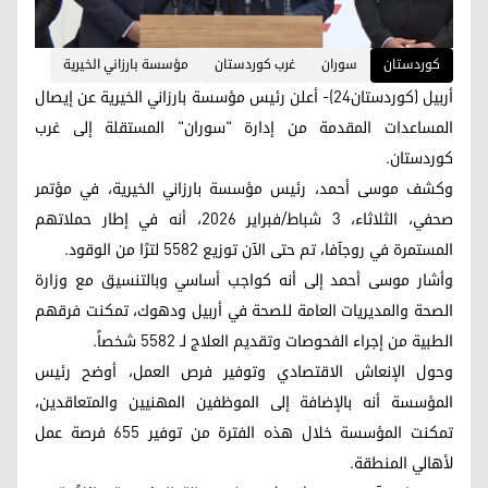
کوردستان
سوران
غرب كوردستان
مؤسسة بارزاني الخيرية
أربيل (كوردستان24)- أعلن رئيس مؤسسة بارزاني الخيرية عن إيصال
المساعدات المقدمة من إدارة "سوران" المستقلة إلى غرب
كوردستان.
وكشف موسى أحمد، رئيس مؤسسة بارزاني الخيرية، في مؤتمر
صحفي، الثلاثاء، 3 شباط/فبراير 2026، أنه في إطار حملاتهم
المستمرة في روجآفا، تم حتى الآن توزيع 5582 لترًا من الوقود.
وأشار موسى أحمد إلى أنه كواجب أساسي وبالتنسيق مع وزارة
الصحة والمديريات العامة للصحة في أربيل ودهوك، تمكنت فرقهم
الطبية من إجراء الفحوصات وتقديم العلاج لـ 5582 شخصاً.
وحول الإنعاش الاقتصادي وتوفير فرص العمل، أوضح رئيس
المؤسسة أنه بالإضافة إلى الموظفين المهنيين والمتعاقدين،
تمكنت المؤسسة خلال هذه الفترة من توفير 655 فرصة عمل
لأهالي المنطقة.