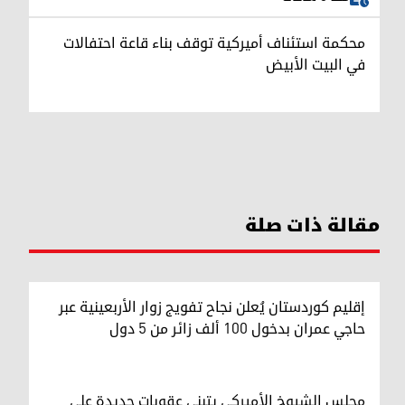
محكمة استئناف أميركية توقف بناء قاعة احتفالات
في البيت الأبيض
مقالة ذات صلة
إقليم كوردستان يُعلن نجاح تفويج زوار الأربعينية عبر
حاجي عمران بدخول 100 ألف زائر من 5 دول
مجلس الشيوخ الأميركي يتبنى عقوبات جديدة على