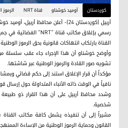
کوردستان
أوميد خوشناو
قناة NRT
الرموز ا
أربيل (كوردستان 24)- أعلن محافظ أربي
رسمي بإغلاق مكاتب قناة "
القناة بارتكاب انتهاكات قانونية بحق الرموز الوطنية.
وأوضح خوشناو أن هذا الإجراء جاء عقب سلسلة من 
تشويه صور القادة والرموز الوطنية عبر شاشتها.
مؤكداً أن قرار الإغلاق استند إلى حكم قضائي وبمشار
نافياً في الوقت ذاته الأنباء المتداولة حول إرسال قو
وشدد محافظ أربيل على أن هذا القرار ذو طبيعة قا
شخصية.
مشيراً إلى أن تنفيذه يشمل كافة مكاتب القناة 
القانون وحماية الرموز الوطنية من الإساءة الممنهجة