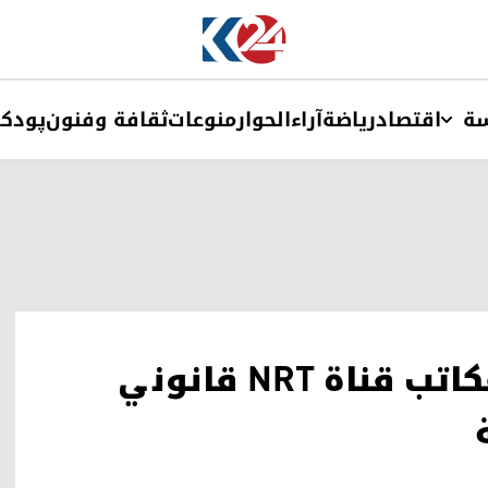
ة
اقتصاد
ریاضة
آراء
الحوار
منوعات
ثقافة وفنون
پودک
محافظ أربيل: قرار إغلاق مكاتب قناة NRT قانوني