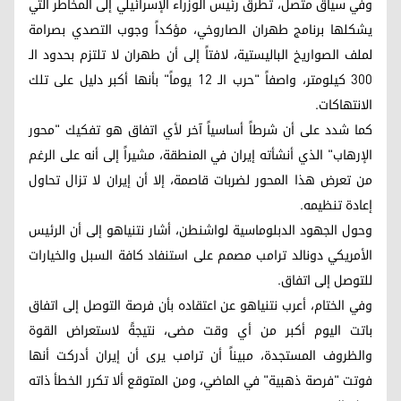
وفي سياق متصل، تطرق رئيس الوزراء الإسرائيلي إلى المخاطر التي
يشكلها برنامج طهران الصاروخي، مؤكداً وجوب التصدي بصرامة
لملف الصواريخ الباليستية، لافتاً إلى أن طهران لا تلتزم بحدود الـ
300 كيلومتر، واصفاً "حرب الـ 12 يوماً" بأنها أكبر دليل على تلك
الانتهاكات.
كما شدد على أن شرطاً أساسياً آخر لأي اتفاق هو تفكيك "محور
الإرهاب" الذي أنشأته إيران في المنطقة، مشيراً إلى أنه على الرغم
من تعرض هذا المحور لضربات قاصمة، إلا أن إيران لا تزال تحاول
إعادة تنظيمه.
وحول الجهود الدبلوماسية لواشنطن، أشار نتنياهو إلى أن الرئيس
الأمريكي دونالد ترامب مصمم على استنفاد كافة السبل والخيارات
للتوصل إلى اتفاق.
وفي الختام، أعرب نتنياهو عن اعتقاده بأن فرصة التوصل إلى اتفاق
باتت اليوم أكبر من أي وقت مضى، نتيجةً لاستعراض القوة
والظروف المستجدة، مبيناً أن ترامب يرى أن إيران أدركت أنها
فوتت "فرصة ذهبية" في الماضي، ومن المتوقع ألا تكرر الخطأ ذاته