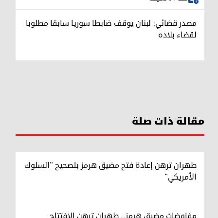
مصدر قضائي: لبنان يوقف ضابطا سوريا سابقا مطلوبا
لقضاء بلاده
مقالة ذات صلة
طهران ترهن إعادة فتح مضيق هرمز بتصحيح "السلوك
الأمريكي"
مفاوضات مضيق هرمز.. طهران ترهن الافتتاح