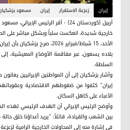
إيران
زعزعة الاستقرار
إيران
مسعود بزشكيان
أربيل (كوردستان 24) - أقر الرئيس الإي
خارجية شديدة، انعكست سلباً وبشكل مباشر على الحي
الأحد، 15 شباط/فبراير 2026، صر
بلاده يسعون، عبر مفاقمة الأوضاع المعيشية، إلى
السلطة.
وأشار بزشكيان إلى أن المواطنين الإيرانيين يعانون ح
إيران" كثفوا من ضغوطهم الاقتصادية وعقوباتهم 
الأعباء على كاهل السكان.
وأوضح الرئيس الإيراني أن الهدف الرئيسي لهذه الض
بين الشعب والقيادة، قائلاً: "يريد أعداؤنا خلق حا
في إشارة منه إلى المحاولات الخارجية الرامية لزعزعة ا