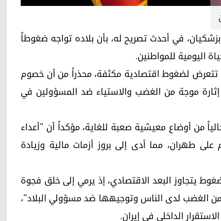
راني، مسعود بزشكيان، في أحدث تصريح له، بأن بلاده تواجه ضغوطاً
اة اليومية للمواطنين.
ح بزشكيان بأن إيران تتعرض لضغوط اقتصادية مكثفة، محذراً من أن خصوم
 إثارة موجة من الغضب والاستياء ضد المسؤولين في
الياً من أوضاع معيشية صعبة للغاية، مؤكداً أن "أعداء
على طهران، مما أدى إلى بروز أزمات مالية وزيادة
غوط يتجاوز البعد الاقتصادي، إذ يرمي إلى خلق فجوة
لة من الغضب لدى الناس وتوجيهها ضد مسؤولي البلاد"،
لاستقرار الداخلي في إيران.