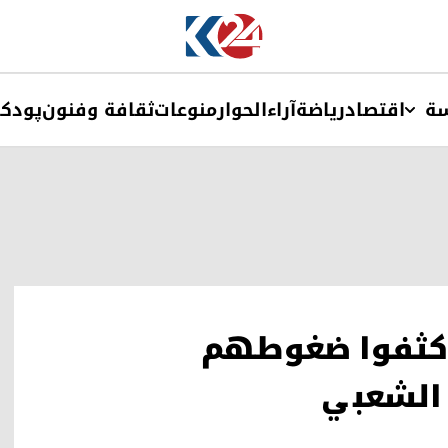
ة
اقتصاد
ریاضة
آراء
الحوار
منوعات
ثقافة وفنون
پودک
 كثفوا ضغوطهم
ء الشعبي