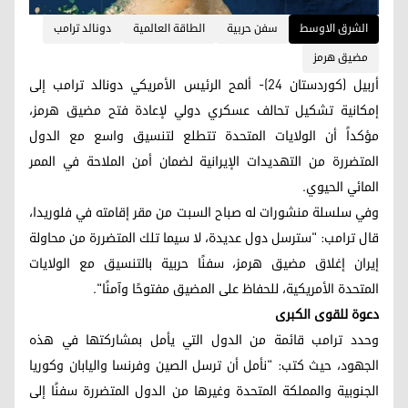
الشرق الاوسط
سفن حربية
الطاقة العالمية
دونالد ترامب
مضيق هرمز
أربيل (كوردستان 24)- ألمح الرئيس الأمريكي دونالد ترامب إلى
إمكانية تشكيل تحالف عسكري دولي لإعادة فتح مضيق هرمز،
مؤكداً أن الولايات المتحدة تتطلع لتنسيق واسع مع الدول
المتضررة من التهديدات الإيرانية لضمان أمن الملاحة في الممر
المائي الحيوي.
وفي سلسلة منشورات له صباح السبت من مقر إقامته في فلوريدا،
قال ترامب: "سترسل دول عديدة، لا سيما تلك المتضررة من محاولة
إيران إغلاق مضيق هرمز، سفنًا حربية بالتنسيق مع الولايات
المتحدة الأمريكية، للحفاظ على المضيق مفتوحًا وآمنًا".
دعوة للقوى الكبرى
وحدد ترامب قائمة من الدول التي يأمل بمشاركتها في هذه
الجهود، حيث كتب: "نأمل أن ترسل الصين وفرنسا واليابان وكوريا
الجنوبية والمملكة المتحدة وغيرها من الدول المتضررة سفنًا إلى