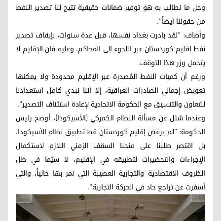
وجل ما نطالب به هو توفير ضمانات حقيقية تتيح لنا تصدير النفط
من حقولنا أيضاً".
وأضاف: "لقد بادرت بغداد نفسها، قبل عدة سنوات، بإيقاف تصدير
نفط إقليم كوردستان عبر اللجوء إلى المحاكم، وعليه فإن الإقليم لا
يتحمل وزر هذا التوقف.
ورغم أن كميات النفط المُصدرة عبر الإقليم محدودة ولا يمكنها
تعويض إجمالي الصادرات العراقية، إلا أننا نبدي كامل استعدادنا
للتعاون والتنسيق مع الحكومة الاتحادية لإعادة استئناف التصدير".
وعندما سُئل عن مسألة النظام الكمركي (الأسيكودا)، أوضح رئيس
الحكومة: "لم يرفض إقليم كوردستان قط تطبيق نظام الأسيكودا،
بل اقتصر طلبنا على منحنا السقف الزمني اللازم لاستكمال
الإجراءات والتحضيرات لتطبيقه في الإقليم، لا سيّما في ظل
الظروف الاقتصادية والتجارية العصيبة التي نمر بها حالياً، والتي
أسفرت عن تراجع حاد في الحركة التجارية".